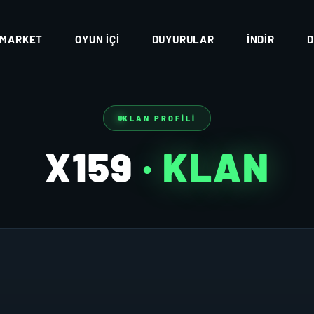
MARKET
OYUN İÇI
DUYURULAR
İNDIR
D
KLAN PROFILI
X159
· KLAN