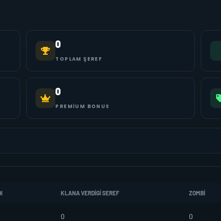
0
TOPLAM ŞEREF
0
PREMIUM BONUS
I
KLANA VERDIGI SEREF
ZOMBI
0
0