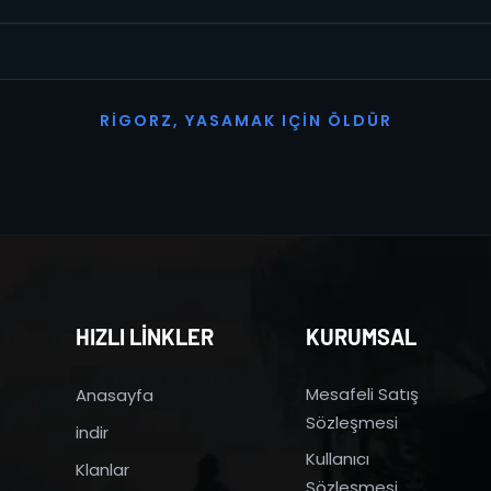
R
I
G
O
R
Z
,
Y
A
S
A
M
A
K
I
Ç
I
N
Ö
L
D
Ü
R
HIZLI LİNKLER
KURUMSAL
Mesafeli Satış
Anasayfa
Sözleşmesi
indir
Kullanıcı
Klanlar
Sözleşmesi