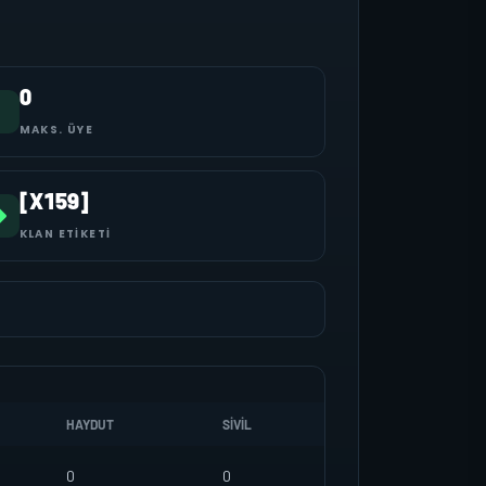
0
MAKS. ÜYE
[X159]
KLAN ETIKETI
HAYDUT
SIVIL
0
0