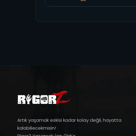
Artık yaşamak eskisi kadar kolay değil, hayatta
kalabiliecekmisin!
RigorZ Yaşamak İçin Öldür