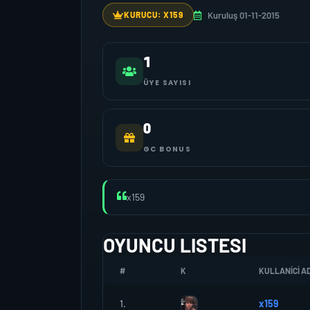
Kuruluş 01-11-2015
KURUCU: X159
1
ÜYE SAYISI
0
GC BONUS
x159
OYUNCU LISTESI
#
K
KULLANICI AD
1.
x159