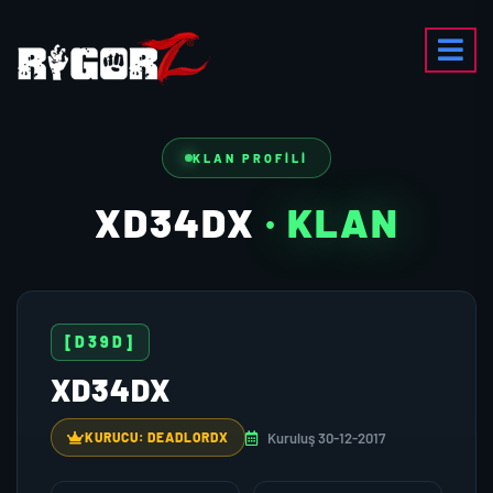
KLAN PROFILI
XD34DX
· KLAN
[D39D]
XD34DX
Kuruluş 30-12-2017
KURUCU: DEADLORDX