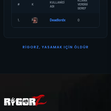
KLANA
KULLANICI
#
K
VERDIGI
ZOMBI
ADI
SEREF
1.
Deadlordx
0
0
R
I
G
O
R
Z
,
Y
A
S
A
M
A
K
I
Ç
I
N
Ö
L
D
Ü
R