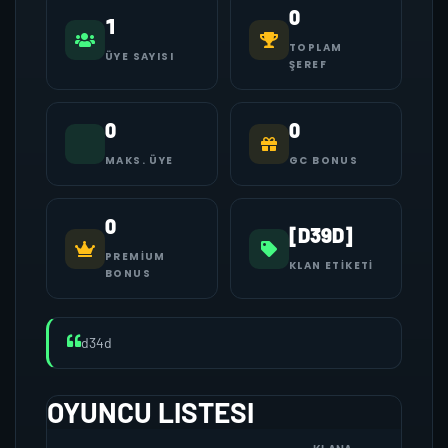
0
1
TOPLAM
ÜYE SAYISI
ŞEREF
0
0
MAKS. ÜYE
GC BONUS
0
[D39D]
PREMIUM
KLAN ETIKETI
BONUS
d34d
OYUNCU LISTESI