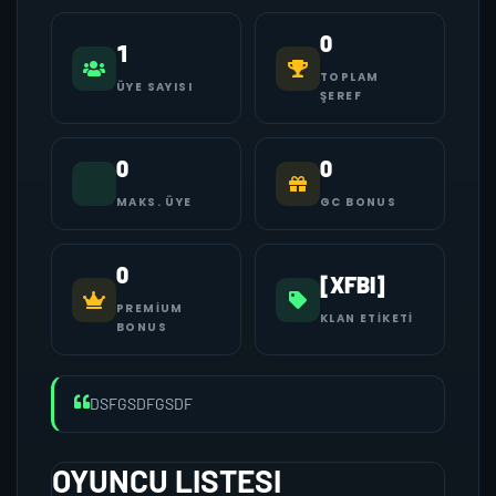
0
1
TOPLAM
ÜYE SAYISI
ŞEREF
0
0
MAKS. ÜYE
GC BONUS
0
[XFBI]
PREMIUM
KLAN ETIKETI
BONUS
DSFGSDFGSDF
OYUNCU LISTESI