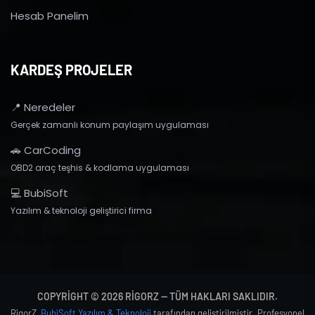
Hesab Panelim
KARDEŞ PROJELER
📍 Neredeler
Gerçek zamanlı konum paylaşım uygulaması
🚗 CarCoding
OBD2 araç teşhis & kodlama uygulaması
💻 BubiSoft
Yazılım & teknoloji geliştirici firma
COPYRIGHT © 2026 RIGORZ — TÜM HAKLARI SAKLIDIR.
RigorZ,
BubiSoft Yazılım & Teknoloji
tarafından geliştirilmiştir. Profesyonel