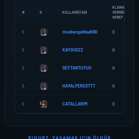
KLANA
#
K
KULLANICI ADI
VERDIGI
SEREF
1.
mosbergelitea590
0
1.
KAYGISIZZ
0
1.
SEYTANTUYUU
0
1.
HAYALPERESTTT
0
1.
CATALLARIM
0
R
I
G
O
R
Z
,
Y
A
S
A
M
A
K
I
Ç
I
N
Ö
L
D
Ü
R