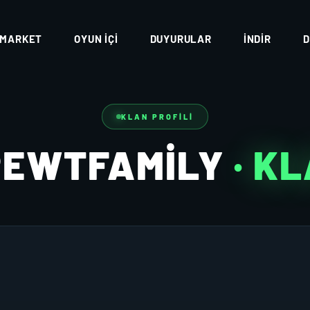
MARKET
OYUN İÇI
DUYURULAR
İNDIR
D
KLAN PROFILI
PEWTFAMILY
· K