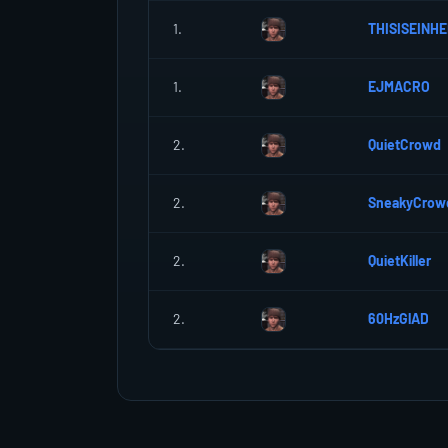
1.
THISISEINH
1.
EJMACRO
2.
QuietCrowd
2.
SneakyCrow
2.
QuietKiller
2.
60HzGlAD