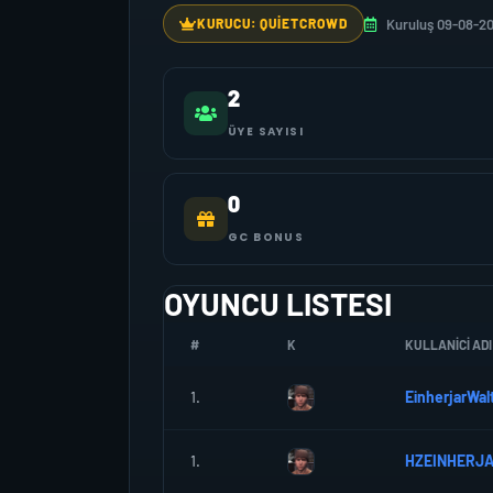
Kuruluş 09-08-2
KURUCU: QUIETCROWD
2
ÜYE SAYISI
0
GC BONUS
OYUNCU LISTESI
#
K
KULLANICI ADI
1.
EinherjarWal
1.
HZEINHERJ