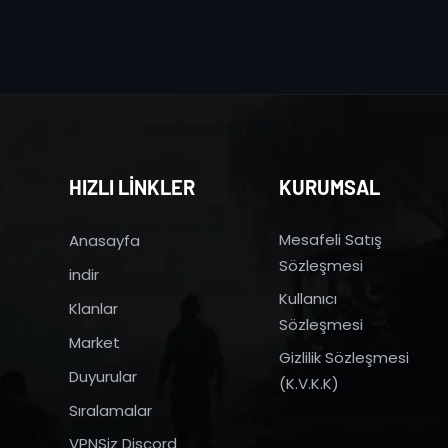
HIZLI LİNKLER
KURUMSAL
Mesafeli Satış
Anasayfa
Sözleşmesi
indir
Kullanıcı
Klanlar
Sözleşmesi
Market
Gizlilik Sözleşmesi
Duyurular
(K.V.K.K)
Sıralamalar
VPNSiz Discord