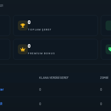
021
0
TOPLAM ŞEREF
0
PREMIUM BONUS
KLANA VERDIGI SEREF
ZOMBI
ter
0
0
AR
0
0