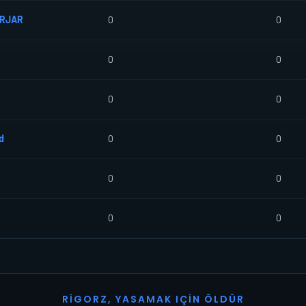
ERJAR
0
0
0
0
0
0
d
0
0
0
0
0
0
R
I
G
O
R
Z
,
Y
A
S
A
M
A
K
I
Ç
I
N
Ö
L
D
Ü
R