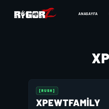
ANASAYFA
X
[RUSH]
XPEWTFAMILY