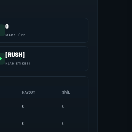
0
MAKS. ÜYE
[RUSH]
KLAN ETIKETI
HAYDUT
SIVIL
0
0
0
0