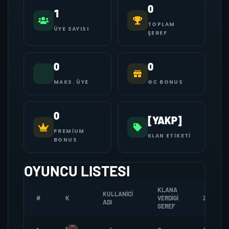
0
1
TOPLAM
ÜYE SAYISI
ŞEREF
0
0
MAKS. ÜYE
GC BONUS
0
[YAKP]
PREMIUM
KLAN ETIKETI
BONUS
OYUNCU LISTESI
KLANA
KULLANICI
#
K
VERDIGI
ZOMBI
ADI
SEREF