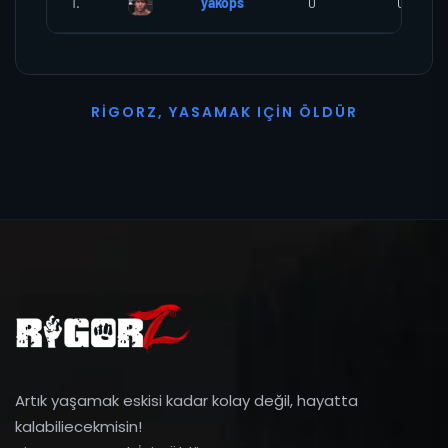
1.
yakops
0
0
R
I
G
O
R
Z
,
Y
A
S
A
M
A
K
I
Ç
I
N
Ö
L
D
Ü
R
Artık yaşamak eskisi kadar kolay değil, hayatta
kalabiliecekmisin!