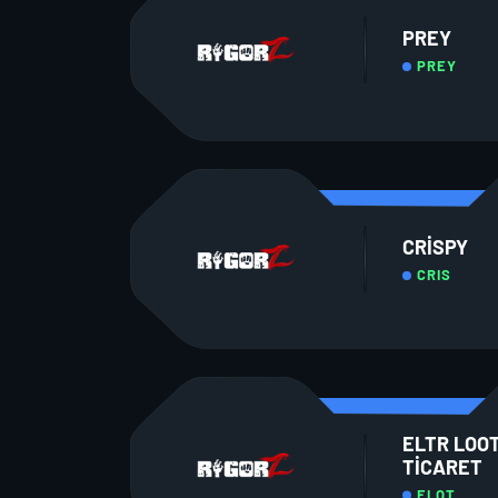
PREY
PREY
CRISPY
CRIS
ELTR LOO
TICARET
ELOT