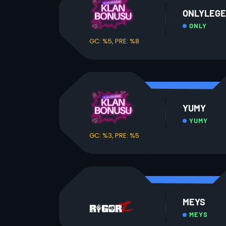
ONLYLEG
ONLY
GC: %5, PRE: %8
YUMY
YUMY
GC: %3, PRE: %5
MEYS
MEYS