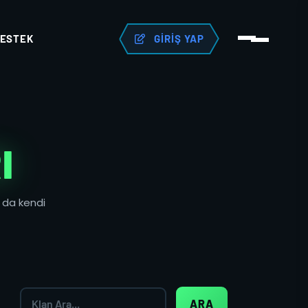
ESTEK
GIRIŞ YAP
I
a da kendi
ARA