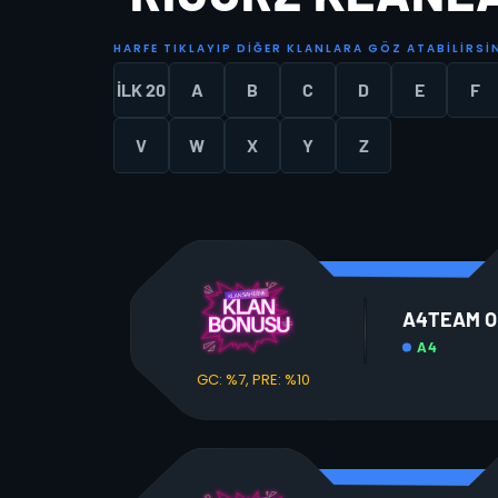
H
A
R
F
E
T
I
K
L
A
Y
I
P
D
I
Ğ
E
R
K
L
A
N
L
A
R
A
G
Ö
Z
A
T
A
B
I
L
I
R
S
I
İLK 20
A
B
C
D
E
F
V
W
X
Y
Z
A4TEAM O
A4
GC: %7, PRE: %10