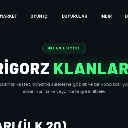
MARKET
OYUN İÇI
DUYURULAR
İNDIR
D
KLAN LISTESI
RIGORZ
KLANLAR
takımları keşfet, oynama sürelerine göz at ve bir klana katıl y
ekibini kur. İsme veya harfe göre filtrele.
I (İLK 20)