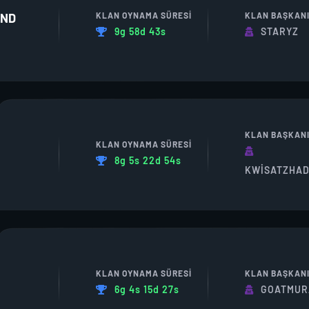
KLAN OYNAMA SÜRESI
KLAN BAŞKAN
END
9g 58d 43s
STARYZ
KLAN BAŞKAN
KLAN OYNAMA SÜRESI
8g 5s 22d 54s
KWISATZHA
KLAN OYNAMA SÜRESI
KLAN BAŞKAN
6g 4s 15d 27s
GOATMUR