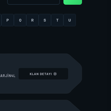
P
Q
R
S
T
U
I
KLAN DETAYI
ARJİN4L