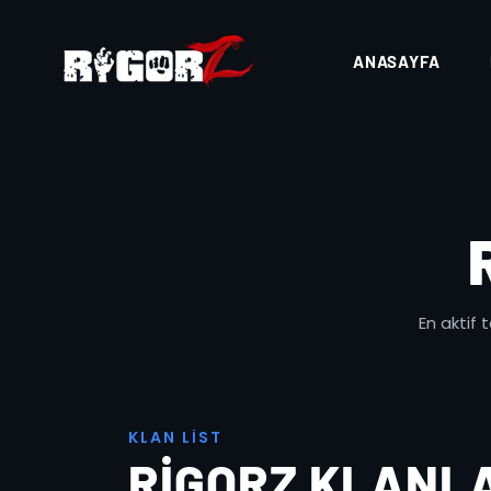
ANASAYFA
En aktif 
K
L
A
N
L
I
S
T
RIGORZ KLANLAR