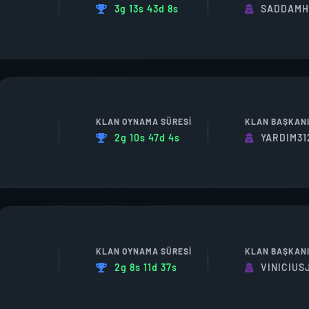
3g 13s 43d 8s
SADDAMH
KLAN OYNAMA SÜRESI
KLAN BAŞKAN
2g 10s 47d 4s
YARDIM31
KLAN OYNAMA SÜRESI
KLAN BAŞKAN
2g 8s 11d 37s
VINICIUS