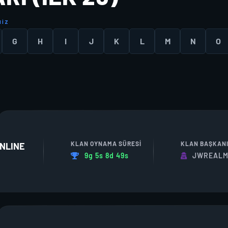
N
I
Z
G
H
I
J
K
L
M
N
O
KLAN OYNAMA SÜRESI
KLAN BAŞKAN
NLINE
9g 5s 8d 49s
JWREALM