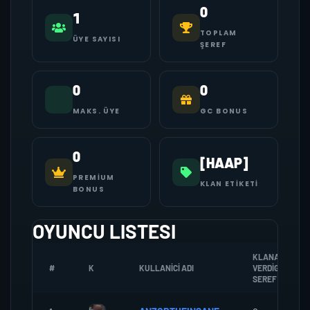
0
1
TOPLAM
ÜYE SAYISI
ŞEREF
0
0
MAKS. ÜYE
GC BONUS
0
[HAAP]
PREMIUM
KLAN ETIKETI
BONUS
OYUNCU LISTESI
KLANA
#
K
KULLANICI ADI
VERDIGI
SEREF