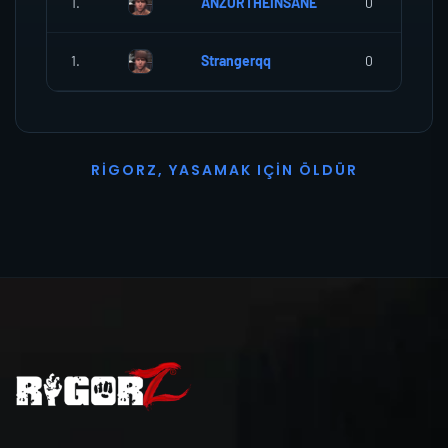
1.
ANZORTHEINSANE
0
1.
Strangerqq
0
R
I
G
O
R
Z
,
Y
A
S
A
M
A
K
I
Ç
I
N
Ö
L
D
Ü
R