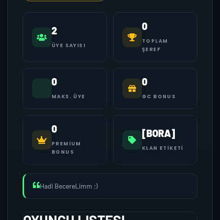
0
2
TOPLAM
ÜYE SAYISI
ŞEREF
0
0
MAKS. ÜYE
GC BONUS
0
[BORA]
PREMIUM
KLAN ETIKETI
BONUS
Hadi BecereLimm ;)