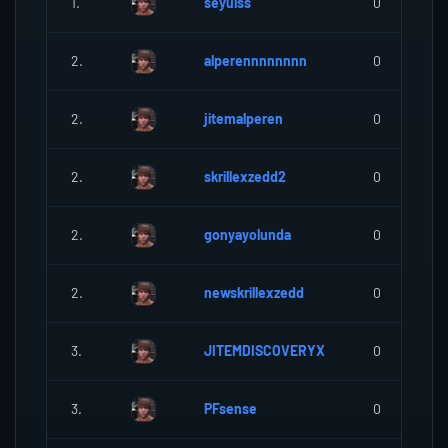
1.
seyulss
0
2.
alperennnnnnnn
0
2.
jitemalperen
0
2.
skrillexzedd2
0
2.
gonyayolunda
0
2.
newskrillexzedd
0
3.
JITEMDISCOVERYX
0
3.
PFsense
0