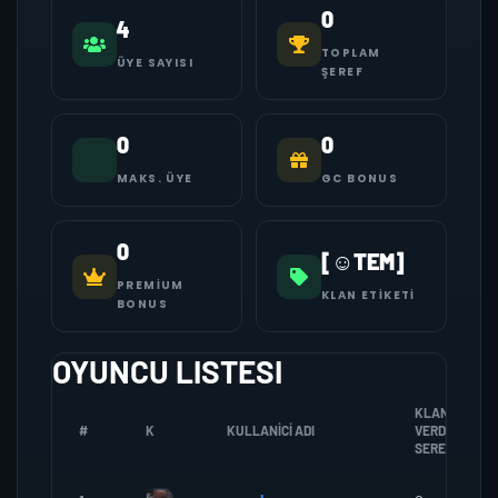
0
4
TOPLAM
ÜYE SAYISI
ŞEREF
0
0
MAKS. ÜYE
GC BONUS
0
[☺TEM]
PREMIUM
KLAN ETIKETI
BONUS
OYUNCU LISTESI
KLANA
#
K
KULLANICI ADI
VERDIGI
SEREF