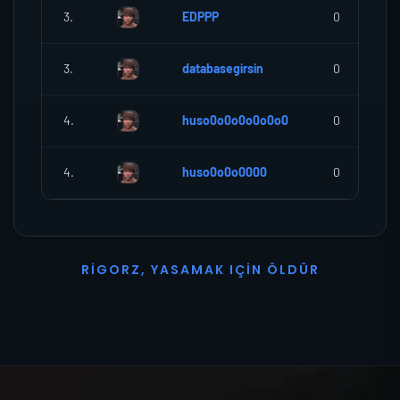
3.
EDPPP
0
3.
databasegirsin
0
4.
huso0o0o0o0o0o0
0
4.
huso0o0o0000
0
R
I
G
O
R
Z
,
Y
A
S
A
M
A
K
I
Ç
I
N
Ö
L
D
Ü
R