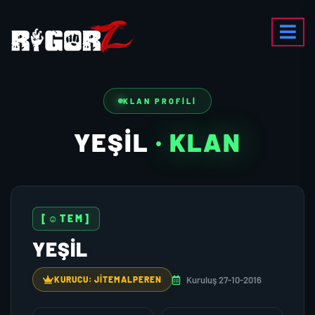
KLAN PROFILI
YEŞİL
· KLAN
[☺TEM]
YEŞİL
Kuruluş 27-10-2016
KURUCU: JITEMALPEREN