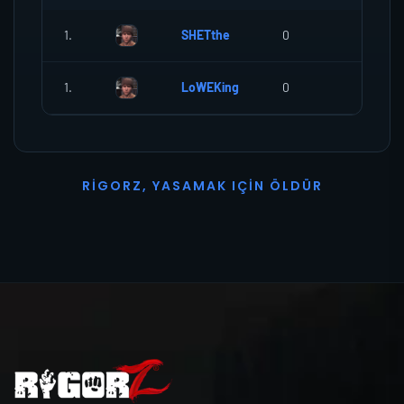
1.
SHETthe
0
0
1.
LoWEKing
0
0
R
I
G
O
R
Z
,
Y
A
S
A
M
A
K
I
Ç
I
N
Ö
L
D
Ü
R