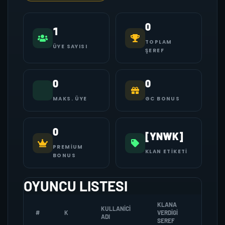
0
1
TOPLAM
ÜYE SAYISI
ŞEREF
0
0
MAKS. ÜYE
GC BONUS
0
[YNWK]
PREMIUM
KLAN ETIKETI
BONUS
OYUNCU LISTESI
KLANA
KULLANICI
#
K
VERDIGI
ZOMBI
ADI
SEREF