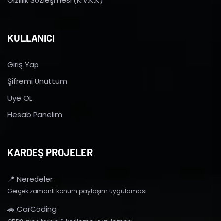
Gizlilik Sözleşmesi (K.V.K.K)
KULLANICI
Giriş Yap
Şifremi Unuttum
Üye OL
Hesab Panelim
KARDEŞ PROJELER
📍 Neredeler
Gerçek zamanlı konum paylaşım uygulaması
🚗 CarCoding