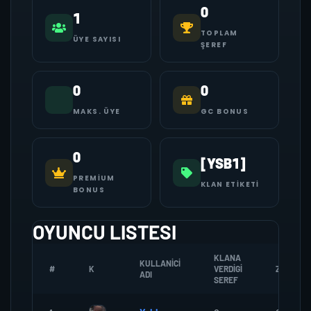
0
1
TOPLAM
ÜYE SAYISI
ŞEREF
0
0
MAKS. ÜYE
GC BONUS
0
[YSB1]
PREMIUM
KLAN ETIKETI
BONUS
OYUNCU LISTESI
KLANA
KULLANICI
#
K
VERDIGI
ZOMBI
ADI
SEREF