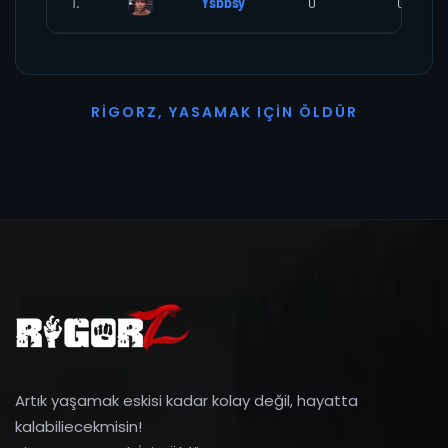
1.
Ysbbsy
0
0
R
I
G
O
R
Z
,
Y
A
S
A
M
A
K
I
Ç
I
N
Ö
L
D
Ü
R
Artık yaşamak eskisi kadar kolay değil, hayatta
kalabiliecekmisin!