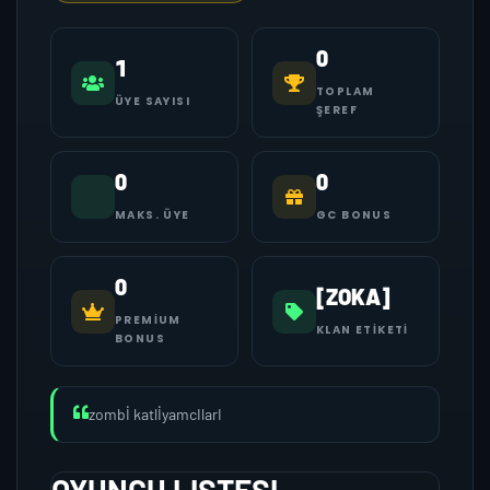
0
1
TOPLAM
ÜYE SAYISI
ŞEREF
0
0
MAKS. ÜYE
GC BONUS
0
[ZOKA]
PREMIUM
KLAN ETIKETI
BONUS
zombİ katlİyamcIlarI