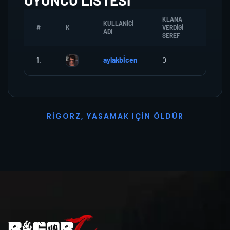
OYUNCU LISTESI
KLANA
KULLANICI
#
K
VERDIGI
ZOMBI
ADI
SEREF
1.
aylakbİcen
0
0
R
I
G
O
R
Z
,
Y
A
S
A
M
A
K
I
Ç
I
N
Ö
L
D
Ü
R