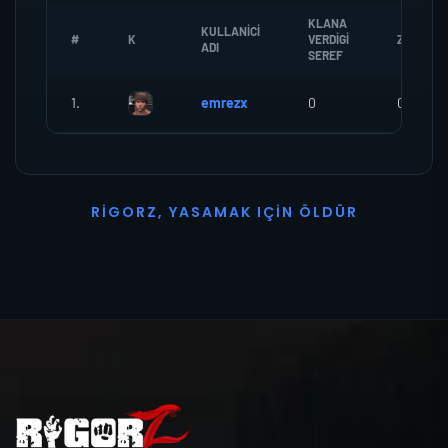
KLANA
KULLANICI
#
K
VERDIGI
ZOMBI
ADI
SEREF
1.
emrezx
0
0
R
I
G
O
R
Z
,
Y
A
S
A
M
A
K
I
Ç
I
N
Ö
L
D
Ü
R