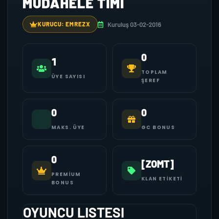
MÜDAHELE TIMI
Kuruluş 03-02-2016
KURUCU: EMREZX
0
1
TOPLAM
ÜYE SAYISI
ŞEREF
0
0
MAKS. ÜYE
GC BONUS
0
[ZOMT]
PREMIUM
KLAN ETIKETI
BONUS
OYUNCU LISTESI