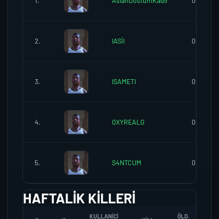
1.
AslanDostumKadir
0
2.
lASİl
0
3.
lSAMETl
0
4.
0XYREALG
0
5.
S4NTCUM
0
HAFTALIK KILLERI
KULLANICI
ÖLD.