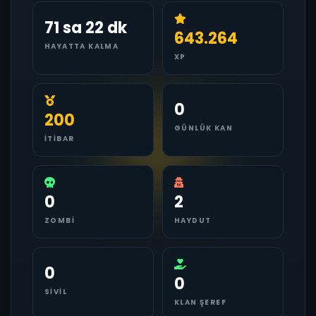
71 sa 22 dk
643.264
HAYATTA KALMA
XP
0
200
GÜNLÜK KAN
İTIBAR
0
2
ZOMBI
HAYDUT
0
0
SIVIL
KLAN ŞEREF