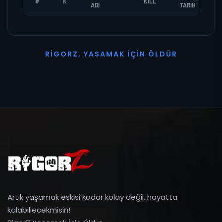
#
K
KILL
ADI
TARIH
R
I
G
O
R
Z
,
Y
A
S
A
M
A
K
İ
Ç
I
N
Ö
L
D
Ü
R
Artık yaşamak eskisi kadar kolay değil, hayatta
kalabiliecekmisin!