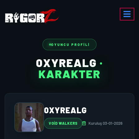
OYUNCU PROFILI
0XYREALG
·
KARAKTER
0XYREALG
Kuruluş 03-01-2026
VOID WALKERS