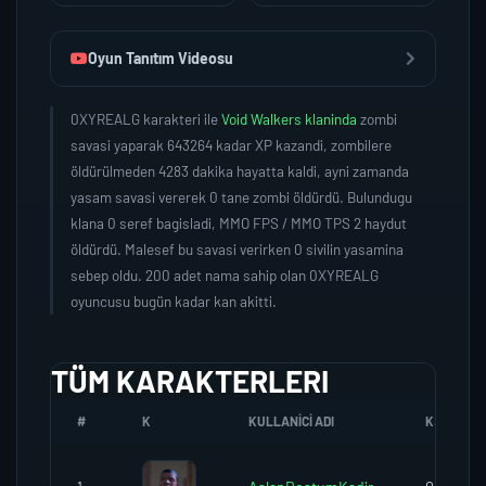
Oyun Tanıtım Videosu
0XYREALG karakteri ile
Void Walkers klaninda
zombi
savasi yaparak 643264 kadar XP kazandi, zombilere
öldürülmeden 4283 dakika hayatta kaldi, ayni zamanda
yasam savasi vererek 0 tane zombi öldürdü. Bulundugu
klana 0 seref bagisladi, MMO FPS / MMO TPS 2 haydut
öldürdü. Malesef bu savasi verirken 0 sivilin yasamina
sebep oldu. 200 adet nama sahip olan 0XYREALG
oyuncusu bugün kadar kan akitti.
TÜM KARAKTERLERI
#
K
KULLANICI ADI
K.SEREFI