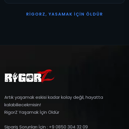
R
I
G
O
R
Z
,
Y
A
S
A
M
A
K
İ
Ç
I
N
Ö
L
D
Ü
R
Artık yaşamak eskisi kadar kolay değil, hayatta
kalabiliecekmisin!
RigorZ Yaşamak İçin Öldür
Sipariş Sorunları İçin : +9 0850 304 32 09