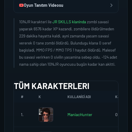
Oyun Tanıtım Videosu
10NJR karakteri ile
JR SKILLS klaninda
zombi savasi
yaparak 6576 kadar XP kazandi, zombilere öldürülmeden
229 dakika hayatta kaldi, ayni zamanda yasam savasi
vererek 0 tane zombi öldürdü. Bulundugu klana 0 seref
bagisladi, MMO FPS / MMO TPS 1 haydut öldürdü. Malesef
bu savasi verirken 0 sivilin yasamina sebep oldu. -124 adet
nama sahip olan 10NJR oyuncusu bugün kadar kan akitti.
TÜM KARAKTERLERI
#
K
KULLANICI ADI
K.SEREFI
1.
ManiacHunter
0