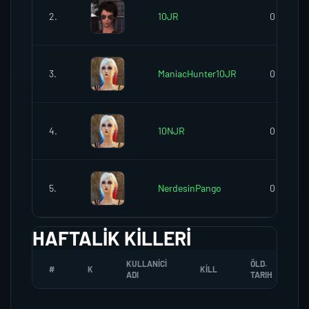
2.
10JR
0
3.
ManiacHunter10JR
0
4.
10NJR
0
5.
NerdesinPango
0
HAFTALIK KILLERI
KULLANICI
ÖLD.
#
K
KILL
ADI
TARIH