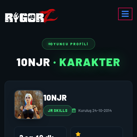
OYUNCU PROFILI
10NJR
· KARAKTER
10NJR
Kuruluş 24-10-2014
JR SKILLS