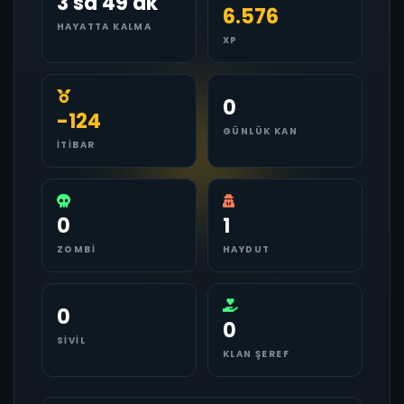
3 sa 49 dk
6.576
HAYATTA KALMA
XP
0
-124
GÜNLÜK KAN
İTIBAR
0
1
ZOMBI
HAYDUT
0
0
SIVIL
KLAN ŞEREF