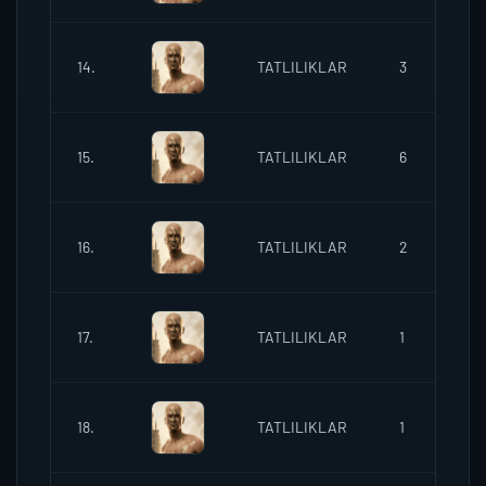
14.
TATLILIKLAR
3
1
15.
TATLILIKLAR
6
1
16.
TATLILIKLAR
2
1
17.
TATLILIKLAR
1
1
18.
TATLILIKLAR
1