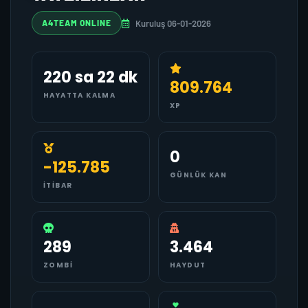
Kuruluş 06-01-2026
A4TEAM ONLINE
220 sa 22 dk
809.764
HAYATTA KALMA
XP
0
-125.785
GÜNLÜK KAN
İTIBAR
289
3.464
ZOMBI
HAYDUT