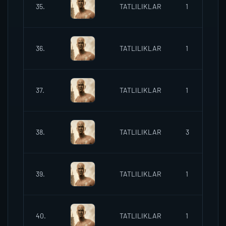
35.
TATLILIKLAR
1
2
36.
TATLILIKLAR
1
2
37.
TATLILIKLAR
1
2
38.
TATLILIKLAR
3
2
39.
TATLILIKLAR
1
2
40.
TATLILIKLAR
1
2