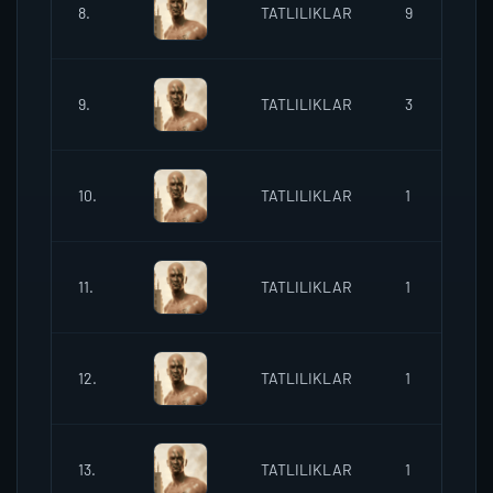
8.
TATLILIKLAR
9
1
9.
TATLILIKLAR
3
1
10.
TATLILIKLAR
1
1
11.
TATLILIKLAR
1
1
12.
TATLILIKLAR
1
1
13.
TATLILIKLAR
1
1