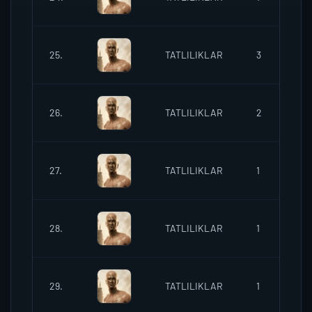
2
25.
TATLILIKLAR
3
2
26.
TATLILIKLAR
2
27.
TATLILIKLAR
1
28.
TATLILIKLAR
1
2
29.
TATLILIKLAR
1
2