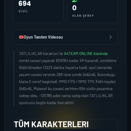
694
0
SIVIL
KLAN ŞEREF
Oyun Tanıtım Videosu
TATLILIKLAR karakteri ile
A4TEAM ONLINE klaninda
zombi savasi yaparak 809764 kadar XP kazandi, zombilere
öldürülmeden 13223 dakika hayatta kaldi, ayni zamanda
yasam savasi vererek 289 tane zombi öldürdü. Bulundugu
klana 0 seref bagisladi, MMO FPS / MMO TPS 3464 haydut
öldürdü. Malesef bu savasi verirken 694 sivilin yasamina
sebep oldu. -125785 adet nama sahip olan TATLILIKLAR
oyuncusu bugün kadar kan akitti.
TÜM KARAKTERLERI