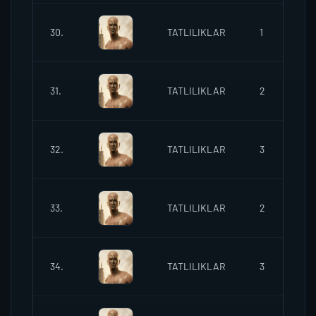
30.
TATLILIKLAR
1
2
31.
TATLILIKLAR
2
2
32.
TATLILIKLAR
3
2
33.
TATLILIKLAR
2
2
34.
TATLILIKLAR
3
2