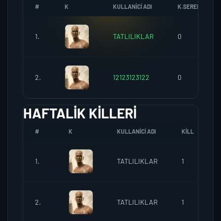
#
K
KULLANICI ADI
K.SEREFI
1.
TATLILIKLAR
0
2.
12123123122
0
HAFTALIK KILLERI
#
K
KULLANICI ADI
KILL
Ö
1.
TATLILIKLAR
1
0
2.
TATLILIKLAR
1
0