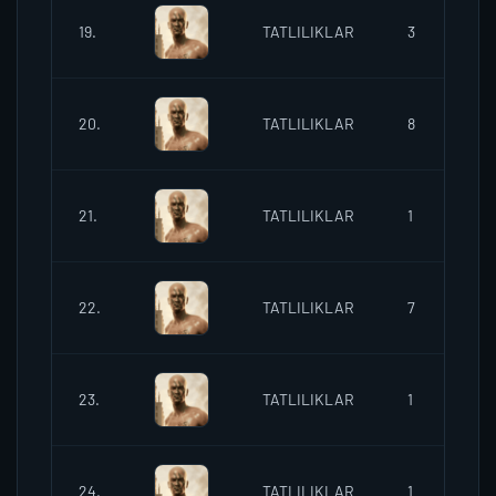
19.
TATLILIKLAR
3
2
20.
TATLILIKLAR
8
21.
TATLILIKLAR
1
2
22.
TATLILIKLAR
7
2
23.
TATLILIKLAR
1
2
24.
TATLILIKLAR
1