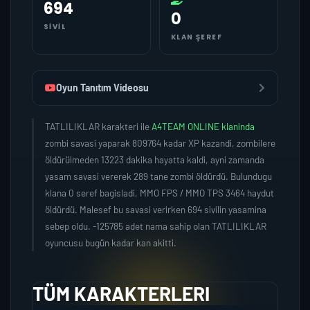
694
0
SIVIL
KLAN ŞEREF
Oyun Tanıtım Videosu
TATLILIKLAR karakteri ile
A4TEAM ONLINE klaninda
zombi savasi yaparak 809764 kadar XP kazandi, zombilere
öldürülmeden 13223 dakika hayatta kaldi, ayni zamanda
yasam savasi vererek 289 tane zombi öldürdü. Bulundugu
klana 0 seref bagisladi, MMO FPS / MMO TPS 3464 haydut
öldürdü. Malesef bu savasi verirken 694 sivilin yasamina
sebep oldu. -125785 adet nama sahip olan TATLILIKLAR
oyuncusu bugün kadar kan akitti.
TÜM KARAKTERLERI