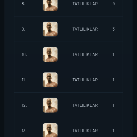
8.
TATLILIKLAR
9
1
9.
TATLILIKLAR
3
1
10.
TATLILIKLAR
1
1
11.
TATLILIKLAR
1
1
12.
TATLILIKLAR
1
1
13.
TATLILIKLAR
1
1