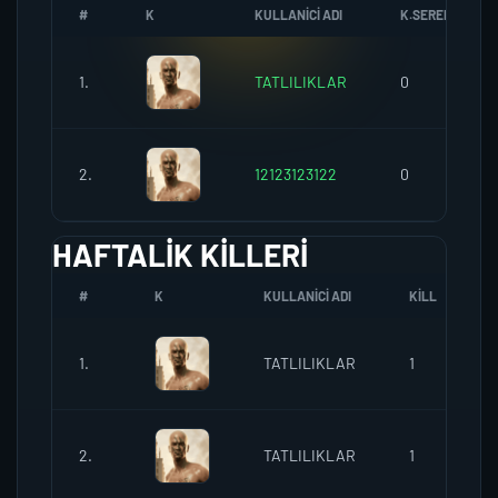
#
K
KULLANICI ADI
K.SEREFI
1.
TATLILIKLAR
0
2.
12123123122
0
HAFTALIK KILLERI
#
K
KULLANICI ADI
KILL
Ö
1.
TATLILIKLAR
1
0
2.
TATLILIKLAR
1
0