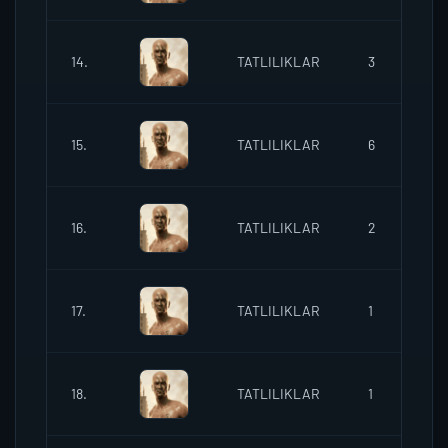
14.
TATLILIKLAR
3
1
15.
TATLILIKLAR
6
1
16.
TATLILIKLAR
2
1
17.
TATLILIKLAR
1
1
18.
TATLILIKLAR
1