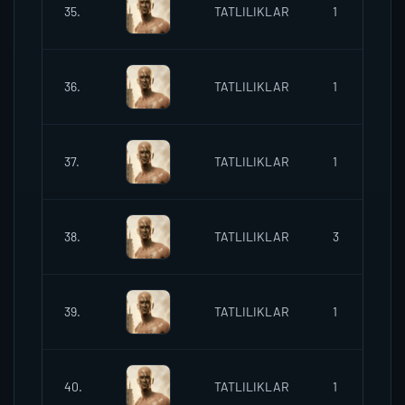
35.
TATLILIKLAR
1
2
36.
TATLILIKLAR
1
2
37.
TATLILIKLAR
1
2
38.
TATLILIKLAR
3
2
39.
TATLILIKLAR
1
2
40.
TATLILIKLAR
1
2