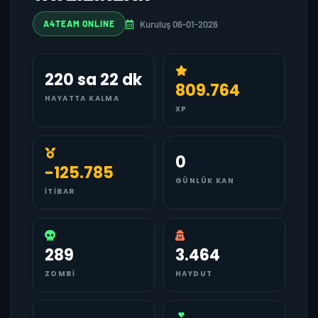
Kuruluş 06-01-2026
A4TEAM ONLINE
220 sa 22 dk
809.764
HAYATTA KALMA
XP
0
-125.785
GÜNLÜK KAN
İTIBAR
289
3.464
ZOMBI
HAYDUT