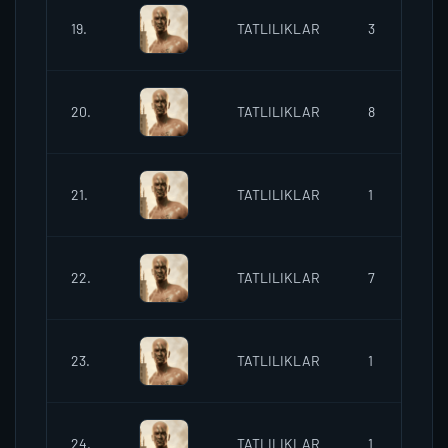
19.
TATLILIKLAR
3
2
20.
TATLILIKLAR
8
21.
TATLILIKLAR
1
2
22.
TATLILIKLAR
7
2
23.
TATLILIKLAR
1
2
24.
TATLILIKLAR
1