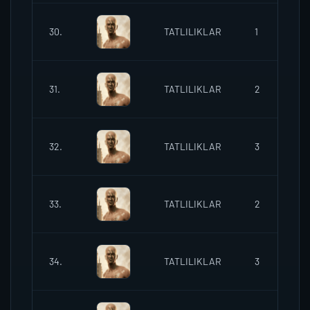
30.
TATLILIKLAR
1
2
31.
TATLILIKLAR
2
2
32.
TATLILIKLAR
3
2
33.
TATLILIKLAR
2
2
34.
TATLILIKLAR
3
2