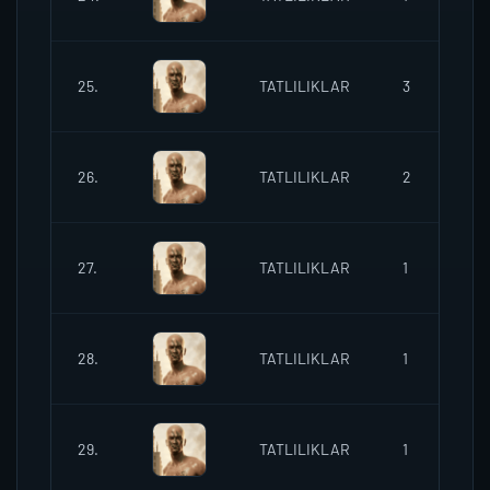
2
25.
TATLILIKLAR
3
2
26.
TATLILIKLAR
2
27.
TATLILIKLAR
1
28.
TATLILIKLAR
1
2
29.
TATLILIKLAR
1
2