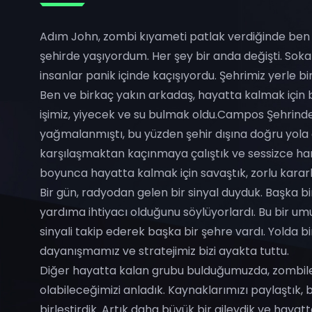
Adım John, zombi kıyameti patlak verdiğinde ben t
şehirde yaşıyordum. Her şey bir anda değişti. Soka
insanlar panik içinde kaçışıyordu. Şehrimiz yerle bi
Ben ve birkaç yakın arkadaş, hayatta kalmak için bi
işimiz, yiyecek ve su bulmak oldu.Campos Şehrind
yağmalanmıştı, bu yüzden şehir dışına doğru yola ç
karşılaşmaktan kaçınmaya çalıştık ve sessizce har
boyunca hayatta kalmak için savaştık, zorlu kararl
Bir gün, radyodan gelen bir sinyal duyduk. Başka b
yardıma ihtiyacı olduğunu söylüyorlardı. Bu bir um
sinyali takip ederek başka bir şehre vardı. Yolda bi
dayanışmamız ve stratejimiz bizi ayakta tuttu.
Diğer hayatta kalan grubu bulduğumuzda, zombile
olabileceğimizi anladık. Kaynaklarımızı paylaştık, b
birleştirdik. Artık daha büyük bir aileydik ve hayatt