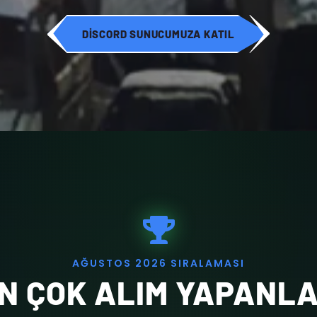
DISCORD SUNUCUMUZA KATIL
A
Ğ
U
S
T
O
S
2
0
2
6
S
I
R
A
L
A
M
A
S
I
N ÇOK ALIM YAPANL