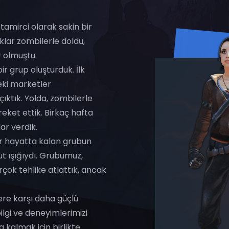
amirci olarak sakin bir
klar zombilerle doldu,
r olmuştu.
r grup oluşturduk. İlk
eki marketler
ıktık. Yolda, zombilerle
eket ettik. Birkaç hafta
ar verdik.
ir hayatta kalan grubun
ut ışığıydı. Grubumuz,
rçok tehlike atlattık, ancak
re karşı daha güçlü
ilgi ve deneyimlerimizi
a kalmak için birlikte