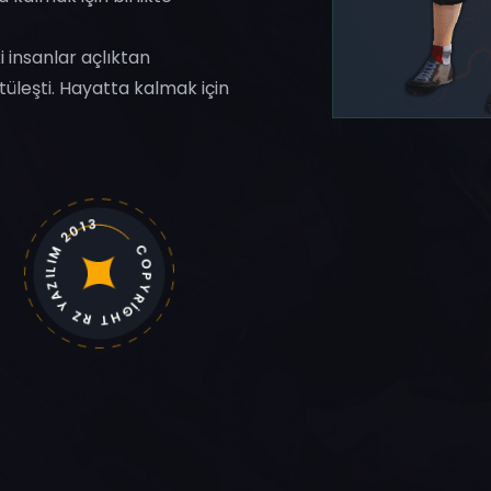
 insanlar açlıktan
üleşti. Hayatta kalmak için
COPYRİGHT RZ YAZILIM 2013