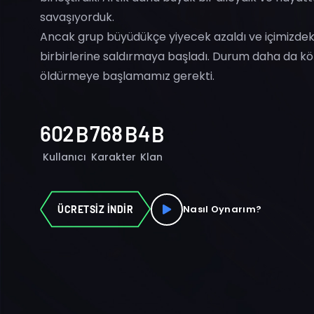
savaşıyorduk.
Ancak grup büyüdükçe yiyecek azaldı ve içimizdeki
birbirlerine saldırmaya başladı. Durum daha da köt
öldürmeye başlamamız gerekti.
6
0
2
7
6
8
4
B
B
B
Kullanıcı
Karakter
Klan
Nasıl Oynarım?
ÜCRETSİZ İNDİR