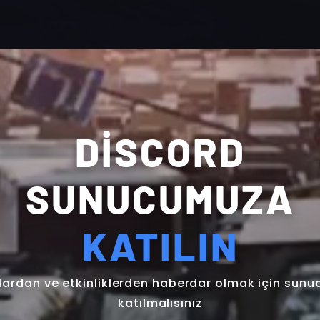
DİSCORD
SUNUCUMUZA
KATILIN
lardan ve etkinliklerden haberdar olmak için sun
katılmalısınız