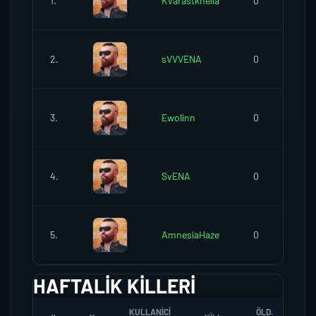
1.
Kvarastkhelia
0
2.
sVVVENA
0
3.
Ewolinn
0
4.
SvENA
0
5.
AmnesiaHaze
0
HAFTALIK KILLERI
KULLANICI
ÖLD.