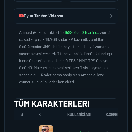
Oyun Tanıtım Videosu
AmnesiaHaze karakteri ile
159SoliderS klaninda
zombi
savasi yaparak 187938 kadar XP kazandi, zombilere
öldürülmeden 3561 dakika hayatta kaldi, ayni zamanda
yasam savasi vererek 0 tane zombi öldürdü. Bulundugu
klana 0 seref bagisladi, MMO FPS / MMO TPS 0 haydut
öldürdü. Malesef bu savasi verirken 0 sivilin yasamina
sebep oldu. -6 adet nama sahip olan AmnesiaHaze
oyuncusu bugün kadar kan akitti.
TÜM KARAKTERLERI
#
K
KULLANICI ADI
K.SEREFI