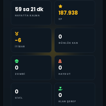
59 sa 21 dk
187.938
HAYATTA KALMA
XP
0
-6
GÜNLÜK KAN
İTIBAR
0
0
ZOMBI
HAYDUT
0
0
SIVIL
KLAN ŞEREF