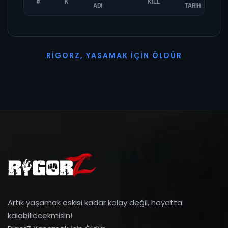
#
K
KILL
ADI
TARIH
R
I
G
O
R
Z
,
Y
A
S
A
M
A
K
İ
Ç
I
N
Ö
L
D
Ü
R
Artık yaşamak eskisi kadar kolay değil, hayatta
kalabiliecekmisin!