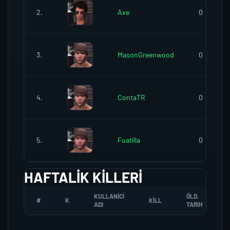
2.
Axe
0
3.
MasonGreenwood
0
4.
ContaTR
0
5.
Fuatilla
0
HAFTALIK KILLERI
KULLANICI
ÖLD.
#
K
KILL
ADI
TARIH