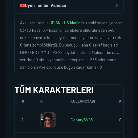
Oyun Tanıtım Videosu
Axe karakteri ile
JR SKILLS klaninda
zombi savasi yaparak
53430 kadar XP kazandi, zombilere öldürülmeden 349
dakika hayatta kaldi, ayni zamanda yasam savasi vererek
0 tane zombi öldürdü. Bulundugu klana 0 seref bagisladi,
MMO FPS / MMO TPS 22 haydut öldürdü. Malesef bu savasi
verirken 0 sivilin yasamina sebep oldu. -568 adet nama
sahip olan Axe oyuncusu bugün kadar kan akitti.
TÜM KARAKTERLERI
#
K
KULLANICI ADI
K.SEREFI
1.
CanarySV98
0