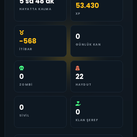
5 sa 48 dk
53.430
HAYATTA KALMA
XP
0
-568
GÜNLÜK KAN
İTIBAR
0
22
ZOMBI
HAYDUT
0
0
SIVIL
KLAN ŞEREF