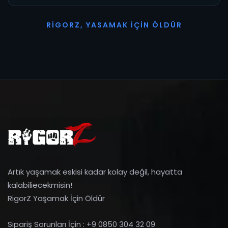
R
I
G
O
R
Z
,
Y
A
S
A
M
A
K
İ
Ç
I
N
Ö
L
D
Ü
R
Artık yaşamak eskisi kadar kolay değil, hayatta
kalabiliecekmisin!
RigorZ Yaşamak İçin Öldür
Sipariş Sorunları İçin : +9 0850 304 32 09