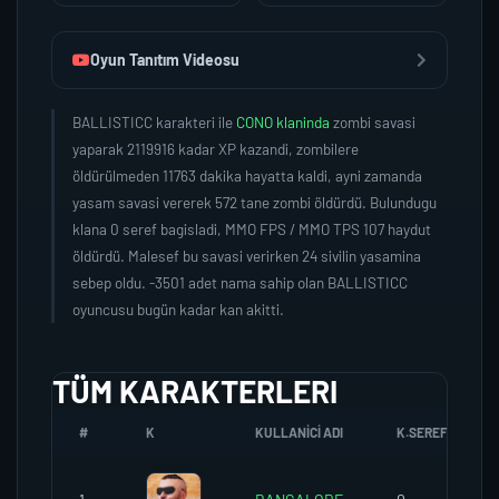
Oyun Tanıtım Videosu
BALLISTICC karakteri ile
CONO klaninda
zombi savasi
yaparak 2119916 kadar XP kazandi, zombilere
öldürülmeden 11763 dakika hayatta kaldi, ayni zamanda
yasam savasi vererek 572 tane zombi öldürdü. Bulundugu
klana 0 seref bagisladi, MMO FPS / MMO TPS 107 haydut
öldürdü. Malesef bu savasi verirken 24 sivilin yasamina
sebep oldu. -3501 adet nama sahip olan BALLISTICC
oyuncusu bugün kadar kan akitti.
TÜM KARAKTERLERI
#
K
KULLANICI ADI
K.SEREFI