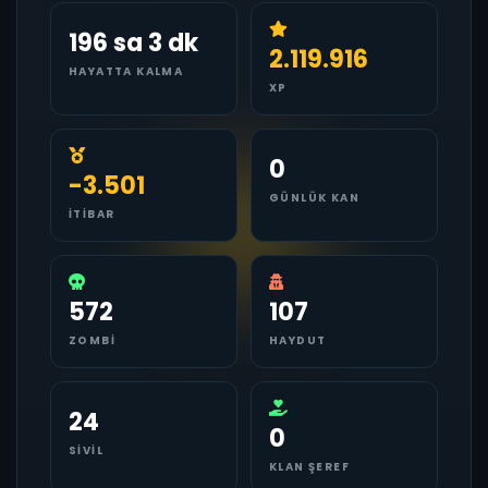
196 sa 3 dk
2.119.916
HAYATTA KALMA
XP
0
-3.501
GÜNLÜK KAN
İTIBAR
572
107
ZOMBI
HAYDUT
24
0
SIVIL
KLAN ŞEREF