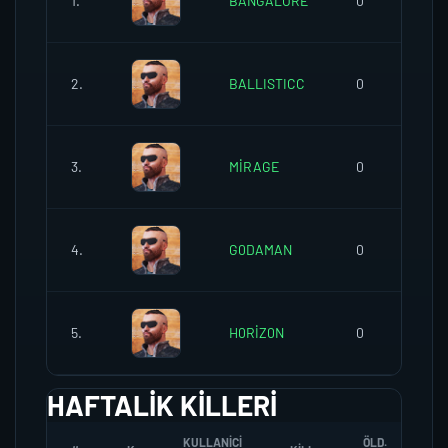
1.
BANGALORE
0
2.
BALLISTICC
0
3.
MİRAGE
0
4.
G0DAMAN
0
5.
H0RİZ0N
0
HAFTALIK KILLERI
KULLANICI
ÖLD.