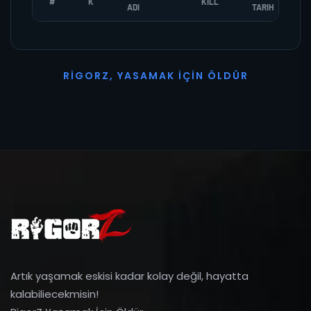
#
K
KILL
ADI
TARIH
R
I
G
O
R
Z
,
Y
A
S
A
M
A
K
İ
Ç
I
N
Ö
L
D
Ü
R
Artık yaşamak eskisi kadar kolay değil, hayatta
kalabiliecekmisin!