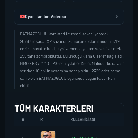
Oyun Tanıtım Videosu
BATMAZOGLUU karakteri ile zombi savasi yaparak
2086158 kadar XP kazandi, zombilere öldürülmeden 5219
dakika hayatta kaldi, ayni zamanda yasam savasi vererek
299 tane zombi öldürdü. Bulundugu klana 0 seref bagisladi,
MMO FPS / MMO TPS 42 haydut öldürdü. Malesef bu savasi
verirken 10 sivilin yasamina sebep oldu. -2329 adet nama
sahip olan BATMAZOGLUU oyuncusu bugün kadar kan
akitti.
TÜM KARAKTERLERI
#
K
KULLANICI ADI
K.SERE