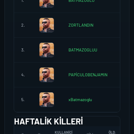
1.
BATMAZOGLU
0
2.
ZORTLANDIN
0
3.
BATMAZOGLUU
0
4.
PAPİCULOBENJAMIN
0
5.
xBatmazoglu
0
HAFTALIK KILLERI
KULLANICI
ÖLD.