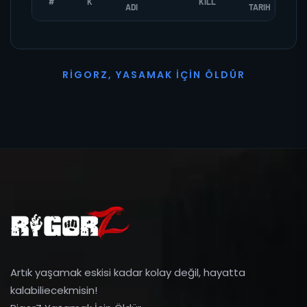
#
K
KILL
ADI
TARIH
R
I
G
O
R
Z
,
Y
A
S
A
M
A
K
İ
Ç
I
N
Ö
L
D
Ü
R
Artık yaşamak eskisi kadar kolay değil, hayatta
kalabiliecekmisin!