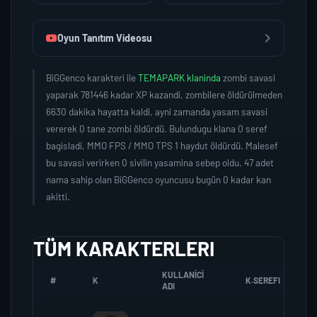
Oyun Tanıtım Videosu
BiGGenco karakteri ile
TEMAPARK klaninda
zombi savasi
yaparak 781446 kadar XP kazandi, zombilere öldürülmeden
6630 dakika hayatta kaldi, ayni zamanda yasam savasi
vererek 0 tane zombi öldürdü. Bulundugu klana 0 seref
bagisladi, MMO FPS / MMO TPS 1 haydut öldürdü. Malesef
bu savasi verirken 0 sivilin yasamina sebep oldu. 47 adet
nama sahip olan BiGGenco oyuncusu bugün 0 kadar kan
akitti.
TÜM KARAKTERLERI
KULLANICI
#
K
K.SEREFI
ADI