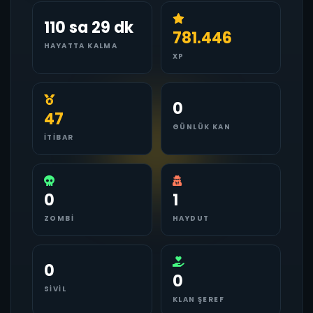
110 sa 29 dk
781.446
HAYATTA KALMA
XP
0
47
GÜNLÜK KAN
İTIBAR
0
1
ZOMBI
HAYDUT
0
0
SIVIL
KLAN ŞEREF