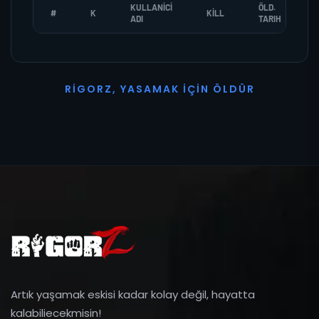
KULLANICI
ÖLD.
#
K
KILL
ADI
TARIH
R
I
G
O
R
Z
,
Y
A
S
A
M
A
K
İ
Ç
I
N
Ö
L
D
Ü
R
Artık yaşamak eskisi kadar kolay değil, hayatta
kalabiliecekmisin!