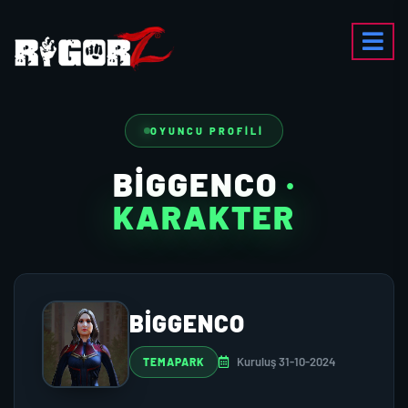
OYUNCU PROFILI
BIGGENCO
·
KARAKTER
BIGGENCO
Kuruluş 31-10-2024
TEMAPARK