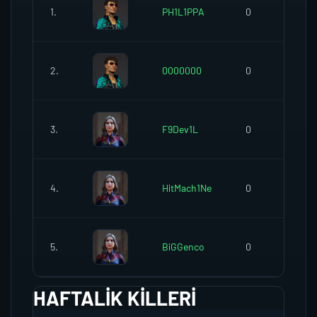
1.
PH1L1PPA
0
2.
0000000
0
3.
F9Dev1L
0
4.
HitMach1Ne
0
5.
BiGGenco
0
HAFTALIK KILLERI