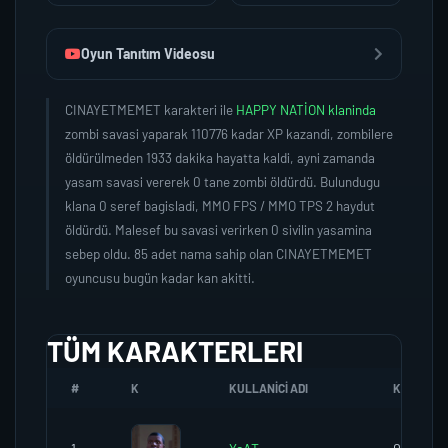
Oyun Tanıtım Videosu
CINAYETMEMET karakteri ile
HAPPY NATİON klaninda
zombi savasi yaparak 110776 kadar XP kazandi, zombilere
öldürülmeden 1933 dakika hayatta kaldi, ayni zamanda
yasam savasi vererek 0 tane zombi öldürdü. Bulundugu
klana 0 seref bagisladi, MMO FPS / MMO TPS 2 haydut
öldürdü. Malesef bu savasi verirken 0 sivilin yasamina
sebep oldu. 85 adet nama sahip olan CINAYETMEMET
oyuncusu bugün kadar kan akitti.
TÜM KARAKTERLERI
#
K
KULLANICI ADI
K.SEREFI