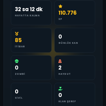
32 sa 12 dk
110.776
HAYATTA KALMA
XP
0
85
GÜNLÜK KAN
İTIBAR
0
2
ZOMBI
HAYDUT
0
0
SIVIL
KLAN ŞEREF