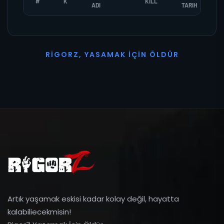
#
K
KILL
ADI
TARIH
R
I
G
O
R
Z
,
Y
A
S
A
M
A
K
İ
Ç
I
N
Ö
L
D
Ü
R
Artık yaşamak eskisi kadar kolay değil, hayatta
kalabiliecekmisin!