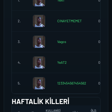
1.
YeAT
0
2.
CINAYETMEMET
0
3.
Vagos
0
4.
YeAT2
0
5.
1233454567454562
0
HAFTALIK KILLERI
KULLANICI
ÖLD.