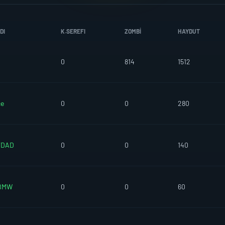
DI
K.SEREFI
ZOMBI
HAYDUT
0
814
1512
ce
0
0
280
YDAD
0
0
140
aBMW
0
0
60