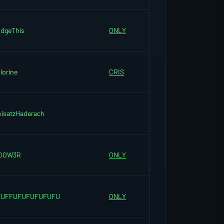
dgeThis
ONLY
lorine
CRIS
isatzHaderach
OOW3R
ONLY
FUFFUFUFUFUFUFU
ONLY