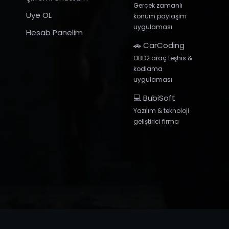
Gerçek zamanlı
Üye OL
konum paylaşım
uygulaması
Hesab Panelim
🚗 CarCoding
OBD2 araç teşhis &
kodlama
uygulaması
💻 BubiSoft
Yazılım & teknoloji
geliştirici firma