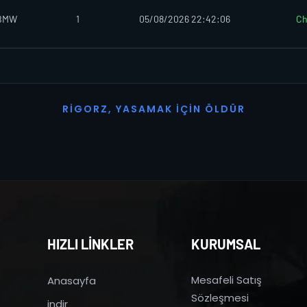
aBMW
1
05/08/2026 22:42:06
Ch
R
I
G
O
R
Z
,
Y
A
S
A
M
A
K
İ
Ç
I
N
Ö
L
D
Ü
R
HIZLI LİNKLER
KURUMSAL
Mesafeli Satış
Anasayfa
Sözleşmesi
indir