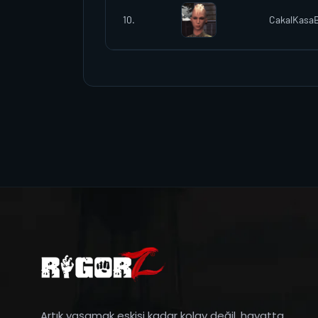
10.
CakalKas
Artık yaşamak eskisi kadar kolay değil, hayatta