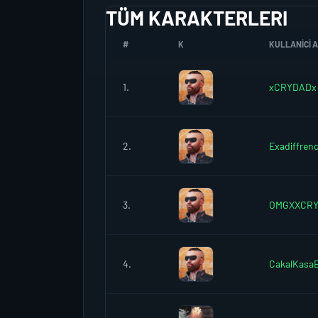
TÜM KARAKTERLERI
#
K
KULLANICI A
1.
xCRYDADx
2.
Exadiffren
3.
OMGXXCR
4.
CakalKas