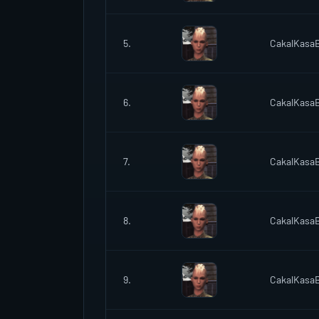
5.
CakalKas
6.
CakalKas
7.
CakalKas
8.
CakalKas
9.
CakalKas