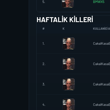
5.
BMWX5
HAFTALIK KILLERI
#
K
KULLANICI A
1.
CakalKas
2.
CakalKas
3.
CakalKas
4.
CakalKas