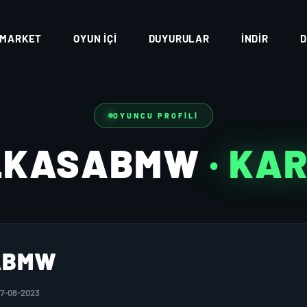
MARKET
OYUN İÇI
DUYURULAR
İNDIR
D
OYUNCU PROFILI
LKASABMW
· KA
ABMW
27-08-2023