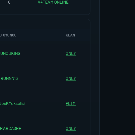
6
A4TEAM ONLINE
D. OYUNCU
KLAN
YUNCUKING
ONLY
ARUNNN13
ONLY
JoeKYukselisi
PLTM
SRARCASHH
ONLY