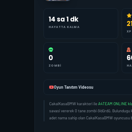
14 sa 1 dk
2
HAYATTA KALMA
XP
0
6
ZOMBI
HA
Oyun Tanıtım Videosu
CakalKasaBMW karakteri ile
A4TEAM ONLINE kl
savasi vererek 0 tane zombi öldürdü. Bulundugu k
adet nama sahip olan CakalKasaBMW oyuncusu bu