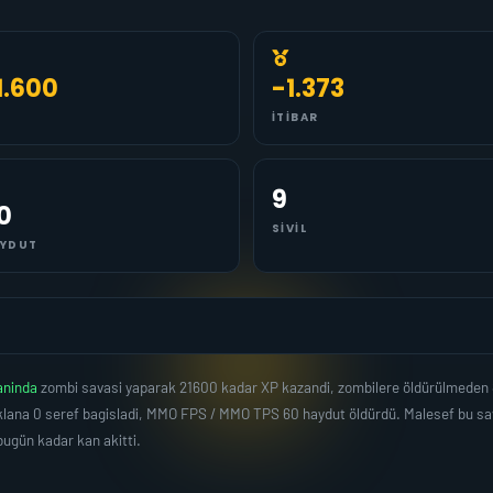
1.600
-1.373
İTIBAR
9
0
SIVIL
YDUT
aninda
zombi savasi yaparak 21600 kadar XP kazandi, zombilere öldürülmeden 
lana 0 seref bagisladi, MMO FPS / MMO TPS 60 haydut öldürdü. Malesef bu sava
gün kadar kan akitti.