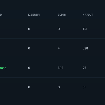
DI
K.SEREFI
ZOMBI
HAYDUT
0
0
151
0
4
826
tana
0
649
75
0
0
51