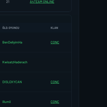
21
A4TEAM ONLINE
ÖLD. OYUNCU
KLAN
BenDeliyimHa
CONC
KwisatzHaderach
DISLEKYCAN
CONC
illumii
CONC