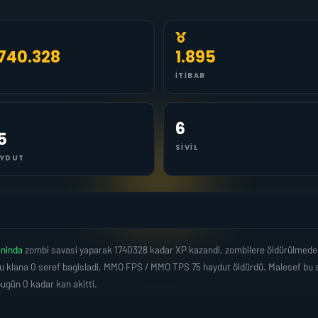
.740.328
1.895
İTIBAR
6
5
SIVIL
YDUT
aninda
zombi savasi yaparak 1740328 kadar XP kazandi, zombilere öldürülmede
u klana 0 seref bagisladi, MMO FPS / MMO TPS 75 haydut öldürdü. Malesef bu sa
gün 0 kadar kan akitti.