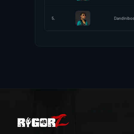
5.
Dandinibo