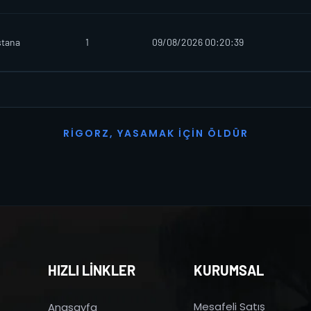
stana
1
09/08/2026 00:20:39
R
I
G
O
R
Z
,
Y
A
S
A
M
A
K
İ
Ç
I
N
Ö
L
D
Ü
R
HIZLI LİNKLER
KURUMSAL
Mesafeli Satış
Anasayfa