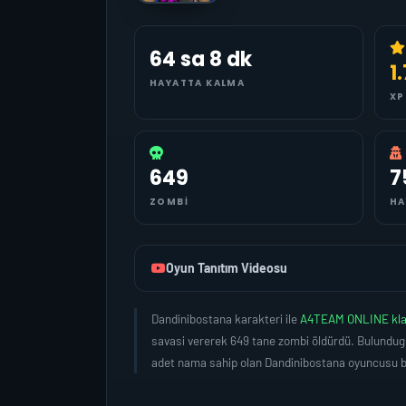
64 sa 8 dk
1
HAYATTA KALMA
XP
649
7
ZOMBI
HA
Oyun Tanıtım Videosu
Dandinibostana karakteri ile
A4TEAM ONLINE kl
savasi vererek 649 tane zombi öldürdü. Bulundug
adet nama sahip olan Dandinibostana oyuncusu bu