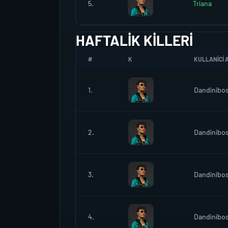
5.
Triana
HAFTALIK KILLERI
#
K
KULLANICI A
1.
Dandinibo
2.
Dandinibo
3.
Dandinibo
4.
Dandinibo