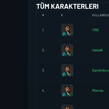
TÜM KARAKTERLERI
#
K
KULLANICI A
1.
1780
2.
HaidaN
3.
Dandinibos
4.
Mizmizz