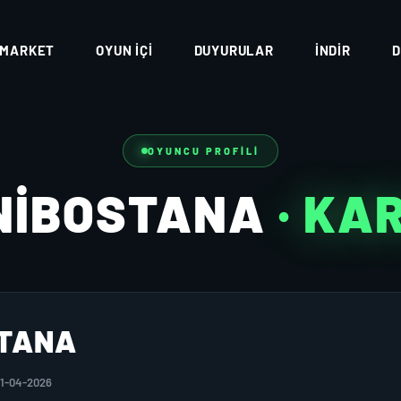
MARKET
OYUN İÇI
DUYURULAR
İNDIR
D
OYUNCU PROFILI
NIBOSTANA
· KA
STANA
01-04-2026