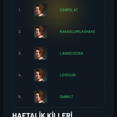
1.
CANPOLAT
0
2.
KAKAOLUMILKSHAKE
0
3.
LAVASCIOZAN
0
4.
LOVEGUN
0
5.
DeWALT
0
HAFTALIK KILLERI