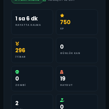
1 sa 6 dk
750
HAYATTA KALMA
XP
0
296
GÜNLÜK KAN
İTIBAR
0
19
ZOMBI
HAYDUT
2
0