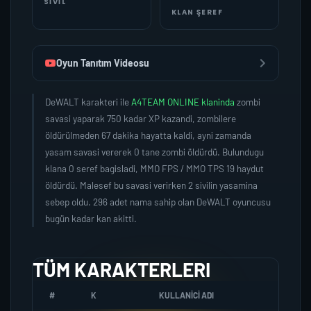
SIVIL
KLAN ŞEREF
Oyun Tanıtım Videosu
DeWALT karakteri ile
A4TEAM ONLINE klaninda
zombi
savasi yaparak 750 kadar XP kazandi, zombilere
öldürülmeden 67 dakika hayatta kaldi, ayni zamanda
yasam savasi vererek 0 tane zombi öldürdü. Bulundugu
klana 0 seref bagisladi, MMO FPS / MMO TPS 19 haydut
öldürdü. Malesef bu savasi verirken 2 sivilin yasamina
sebep oldu. 296 adet nama sahip olan DeWALT oyuncusu
bugün kadar kan akitti.
TÜM KARAKTERLERI
#
K
KULLANICI ADI
K.SER