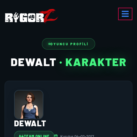
OYUNCU PROFILI
DEWALT
· KARAKTER
DEWALT
Kuruluş 04-02-2017
A4TEAM ONLINE