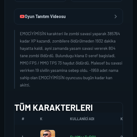
Oyun Tanıtım Videosu
EMOCİYİMİSİN karakteri ile zombi savasi yaparak 385764
kadar XP kazandi, zombilere öldürülmeden 1932 dakika
hayatta kaldi, ayni zamanda yasam savasi vererek 804
tane zombi öldürdü. Bulundugu klana 0 seref bagisladi,
MMO FPS / MMO TPS 73 haydut öldürdü. Malesef bu savasi
verirken 19 sivilin yasamina sebep oldu. -1959 adet nama
sahip olan EMOCİYİMİSİN oyuncusu bugün kadar kan
akitti.
TÜM KARAKTERLERI
#
K
KULLANICI ADI
K.SEREFI