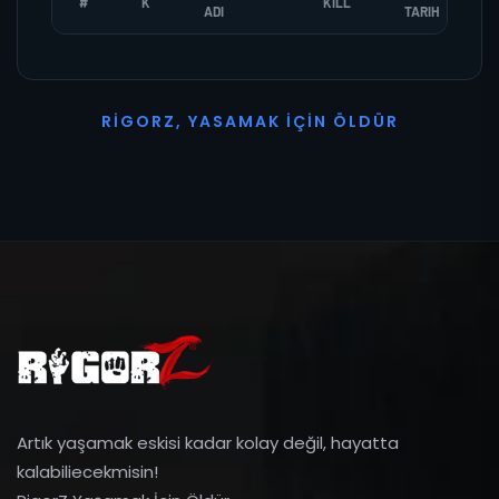
#
K
KILL
ADI
TARIH
R
I
G
O
R
Z
,
Y
A
S
A
M
A
K
İ
Ç
I
N
Ö
L
D
Ü
R
Artık yaşamak eskisi kadar kolay değil, hayatta
kalabiliecekmisin!