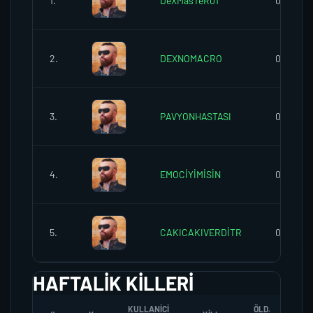
1.
DeXMasTeR01
0
2.
DEXNOMACRO
0
3.
PAVYONHASTASI
0
4.
EMOCİYİMİSİN
0
5.
CAKICAKIVERDİTR
0
HAFTALIK KILLERI
KULLANICI
ÖLD.