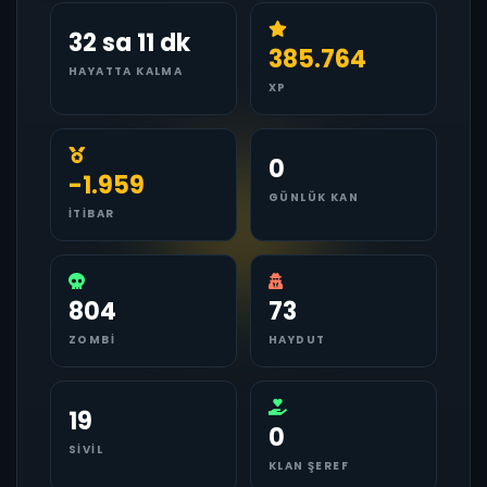
32 sa 11 dk
385.764
HAYATTA KALMA
XP
0
-1.959
GÜNLÜK KAN
İTIBAR
804
73
ZOMBI
HAYDUT
19
0
SIVIL
KLAN ŞEREF