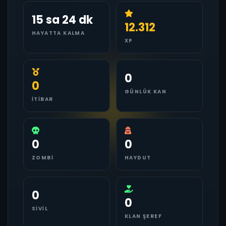
15 sa 24 dk
12.312
HAYATTA KALMA
XP
0
0
GÜNLÜK KAN
İTIBAR
0
0
ZOMBI
HAYDUT
0
0
SIVIL
KLAN ŞEREF