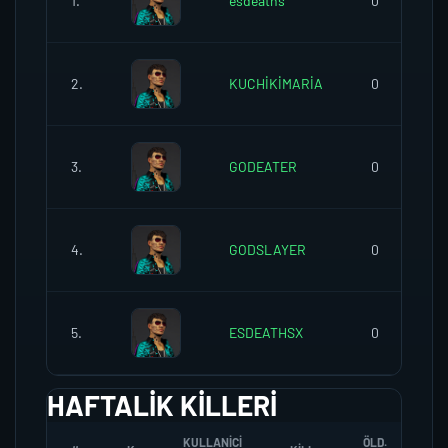
1.
esdeaths
0
2.
KUCHİKİMARİA
0
3.
GODEATER
0
4.
GODSLAYER
0
5.
ESDEATHSX
0
HAFTALIK KILLERI
KULLANICI
ÖLD.