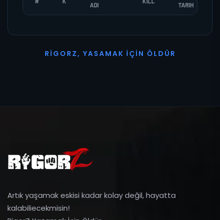
#
K
KILL
ADI
TARIH
R
I
G
O
R
Z
,
Y
A
S
A
M
A
K
İ
Ç
I
N
Ö
L
D
Ü
R
Artık yaşamak eskisi kadar kolay değil, hayatta
kalabiliecekmisin!