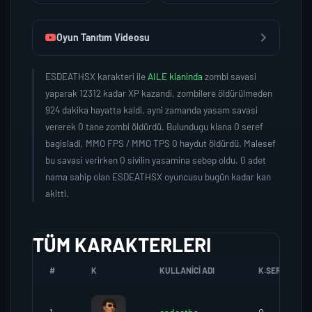
Oyun Tanıtım Videosu
ESDEATHSX karakteri ile
AILE klaninda
zombi savasi
yaparak 12312 kadar XP kazandi, zombilere öldürülmeden
924 dakika hayatta kaldi, ayni zamanda yasam savasi
vererek 0 tane zombi öldürdü. Bulundugu klana 0 seref
bagisladi, MMO FPS / MMO TPS 0 haydut öldürdü. Malesef
bu savasi verirken 0 sivilin yasamina sebep oldu. 0 adet
nama sahip olan ESDEATHSX oyuncusu bugün kadar kan
akitti.
TÜM KARAKTERLERI
#
K
KULLANICI ADI
K.SEREFI