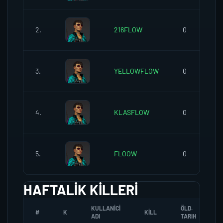
2.
216FLOW
0
3.
YELLOWFLOW
0
4.
KLASFLOW
0
5.
FLOOW
0
HAFTALIK KILLERI
KULLANICI
ÖLD.
#
K
KILL
ADI
TARIH