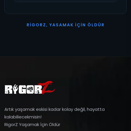
R
I
G
O
R
Z
,
Y
A
S
A
M
A
K
İ
Ç
I
N
Ö
L
D
Ü
R
Artık yaşamak eskisi kadar kolay değil, hayatta
kalabiliecekmisin!
RigorZ Yaşamak İçin Öldür