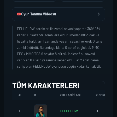
Oyun Tanıtım Videosu
FELLFLOW karakteri ile zombi savasi yaparak 3694484
kadar XP kazandi, zombilere öldürülmeden 8853 dakika
hayatta kaldi, ayni zamanda yasam savasi vererek 0 tane
zombi öldürdü. Bulundugu klana 0 seref bagisladi, MMO
FPS / MMO TPS 9 haydut öldürdü. Malesef bu savasi
verirken 0 sivilin yasamina sebep oldu. -492 adet nama
sahip olan FELLFLOW oyuncusu bugün kadar kan akitti.
TÜM KARAKTERLERI
#
K
KULLANICI ADI
K.SEREFI
1.
FELLFLOW
0