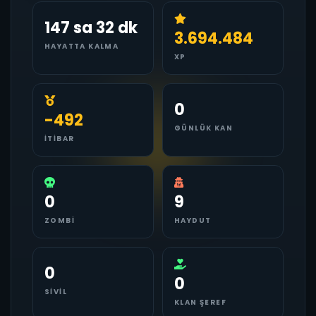
147 sa 32 dk
3.694.484
HAYATTA KALMA
XP
0
-492
GÜNLÜK KAN
İTIBAR
0
9
ZOMBI
HAYDUT
0
0
SIVIL
KLAN ŞEREF