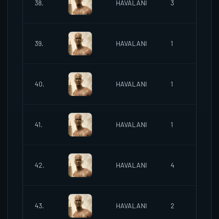
38.
HAVALANI
3
20:
04/
39.
HAVALANI
1
20:
04/
40.
HAVALANI
1
20:
04/
41.
HAVALANI
1
20:
04/
42.
HAVALANI
4
21:
06/
43.
HAVALANI
2
00: