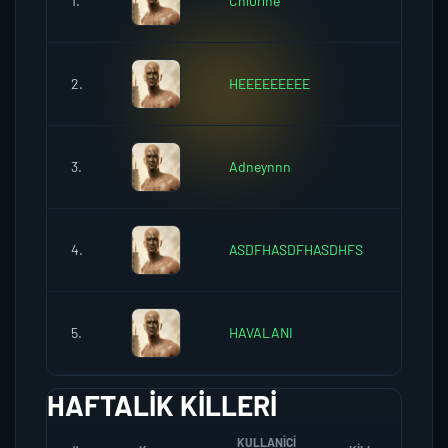
1.
Chl0rine
0
2.
HEEEEEEEEE
0
3.
Adneynnn
0
4.
ASDFHASDFHASDHFS
0
5.
HAVALANI
0
HAFTALIK KILLERI
KULLANICI