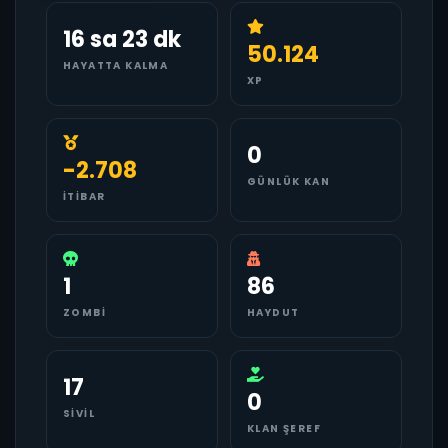
16 sa 23 dk
50.124
HAYATTA KALMA
XP
0
-2.708
GÜNLÜK KAN
İTIBAR
1
86
ZOMBI
HAYDUT
17
0
SIVIL
KLAN ŞEREF