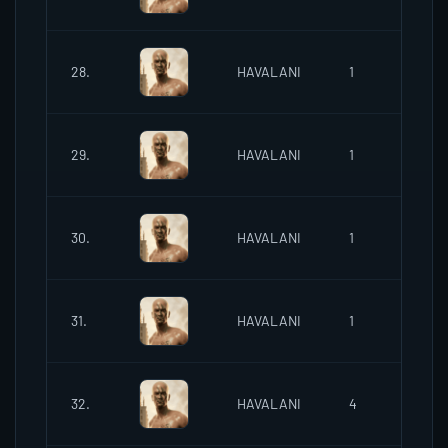
03/
28.
HAVALANI
1
20:
03/
29.
HAVALANI
1
20:
03/
30.
HAVALANI
1
20:
03/
31.
HAVALANI
1
20:
03/
32.
HAVALANI
4
20: