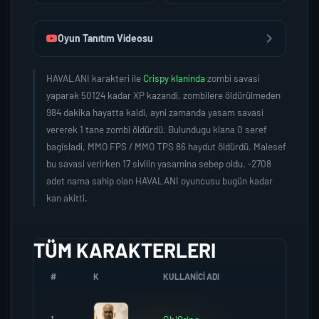
Oyun Tanıtım Videosu
HAVALANI karakteri ile
Crispy klaninda
zombi savasi
yaparak 50124 kadar XP kazandi, zombilere öldürülmeden
984 dakika hayatta kaldi, ayni zamanda yasam savasi
vererek 1 tane zombi öldürdü. Bulundugu klana 0 seref
bagisladi, MMO FPS / MMO TPS 86 haydut öldürdü. Malesef
bu savasi verirken 17 sivilin yasamina sebep oldu. -2708
adet nama sahip olan HAVALANI oyuncusu bugün kadar
kan akitti.
TÜM KARAKTERLERI
#
K
KULLANICI ADI
K.SERE