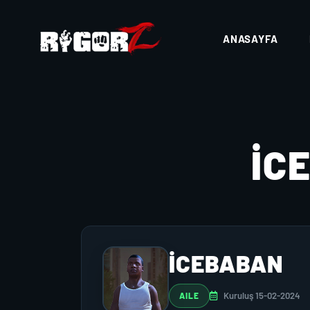
ANASAYFA
İC
İCEBABAN
Kuruluş 15-02-2024
AILE