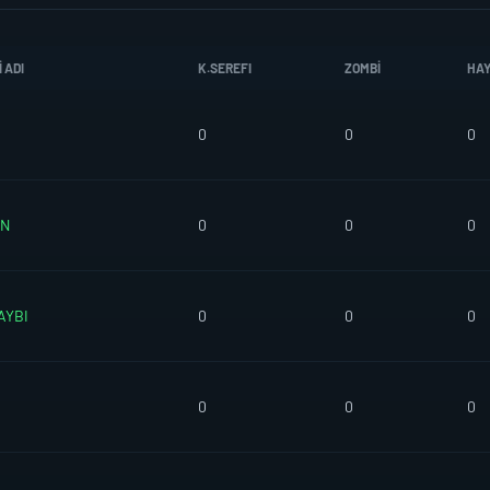
 ADI
K.SEREFI
ZOMBI
HA
0
0
0
AN
0
0
0
AYBI
0
0
0
0
0
0