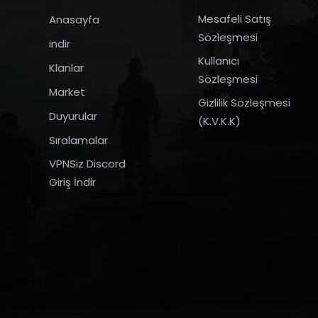
Mesafeli Satış
Anasayfa
Sözleşmesi
indir
Kullanıcı
Klanlar
Sözleşmesi
Market
Gizlilik Sözleşmesi
Duyurular
(K.V.K.K)
Sıralamalar
VPNSiz Discord
Giriş İndir