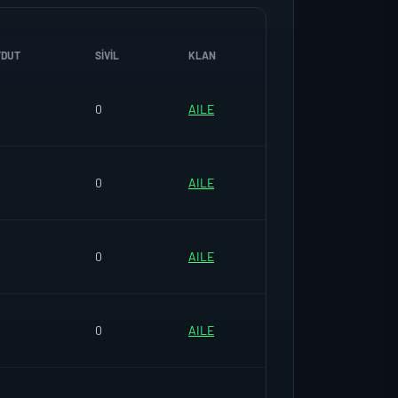
YDUT
SIVIL
KLAN
0
AILE
0
AILE
0
AILE
0
AILE