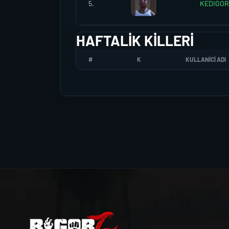
5.
KEDIGO
HAFTALIK KILLERI
#
K
KULLANICI ADI