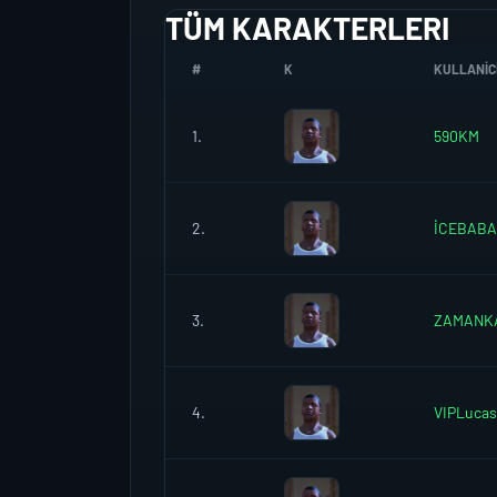
TÜM KARAKTERLERI
#
K
KULLANICI
1.
590KM
2.
İCEBAB
3.
ZAMANK
4.
VIPLucas