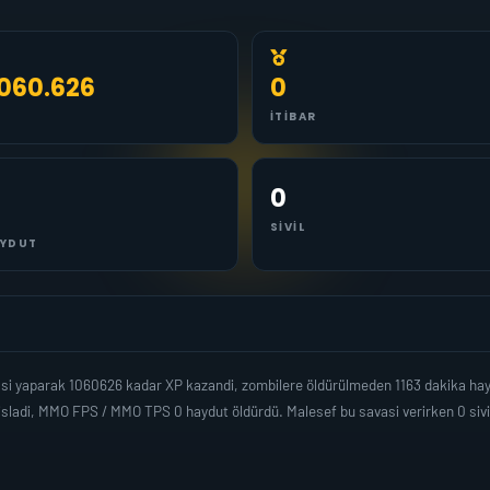
.060.626
0
İTIBAR
0
SIVIL
YDUT
si yaparak 1060626 kadar XP kazandi, zombilere öldürülmeden 1163 dakika hay
isladi, MMO FPS / MMO TPS 0 haydut öldürdü. Malesef bu savasi verirken 0 sivi