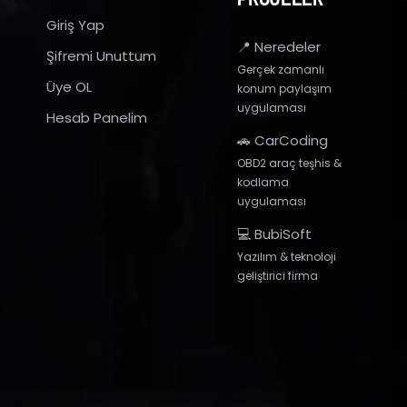
Giriş Yap
📍 Neredeler
Şifremi Unuttum
Gerçek zamanlı
Üye OL
konum paylaşım
uygulaması
Hesab Panelim
🚗 CarCoding
OBD2 araç teşhis &
kodlama
uygulaması
💻 BubiSoft
Yazılım & teknoloji
geliştirici firma