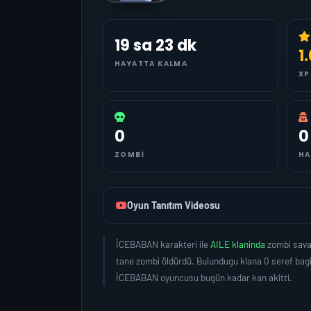
19 sa 23 dk
1
HAYATTA KALMA
XP
0
0
ZOMBI
HA
Oyun Tanıtım Videosu
İCEBABAN karakteri ile
AILE klaninda
zombi sava
tane zombi öldürdü. Bulundugu klana 0 seref bag
İCEBABAN oyuncusu bugün kadar kan akitti.