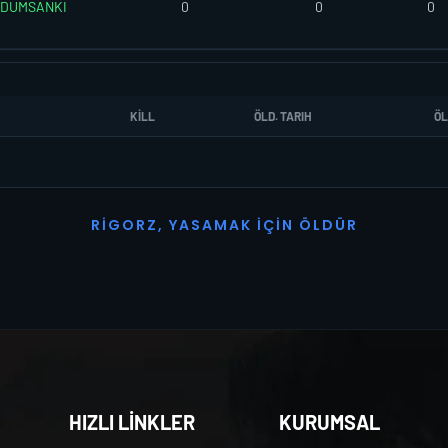
RDUMSANKI
0
0
0
KILL
ÖLD. TARIH
ÖL
R
I
G
O
R
Z
,
Y
A
S
A
M
A
K
İ
Ç
I
N
Ö
L
D
Ü
R
HIZLI LİNKLER
KURUMSAL