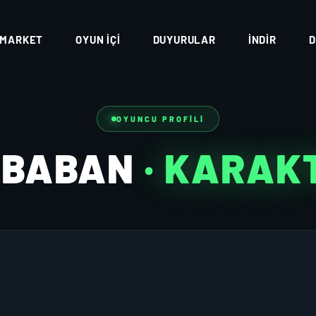
MARKET
OYUN İÇI
DUYURULAR
İNDIR
D
OYUNCU PROFILI
EBABAN
· KARAK