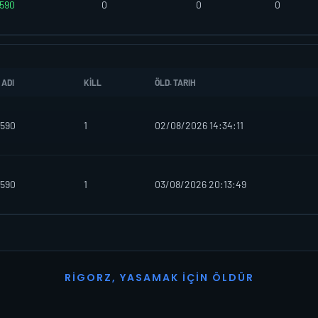
590
0
0
0
 ADI
KILL
ÖLD. TARIH
590
1
02/08/2026 14:34:11
590
1
03/08/2026 20:13:49
R
I
G
O
R
Z
,
Y
A
S
A
M
A
K
İ
Ç
I
N
Ö
L
D
Ü
R