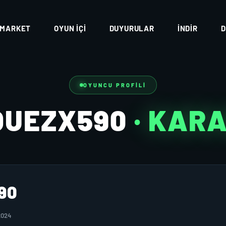
MARKET
OYUN İÇI
DUYURULAR
İNDIR
D
OYUNCU PROFILI
QUEZX590
· KAR
90
2024