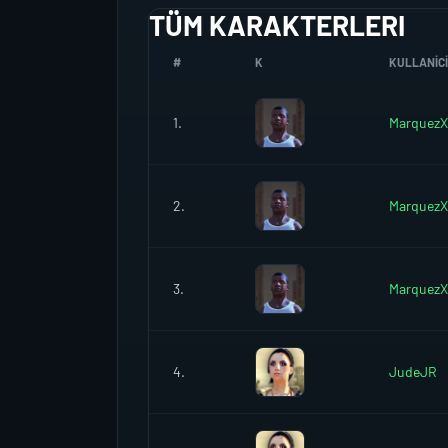
TÜM KARAKTERLERI
#
K
KULLANICI
1.
MarquezX
2.
MarquezX
3.
MarquezX
4.
JudeJR