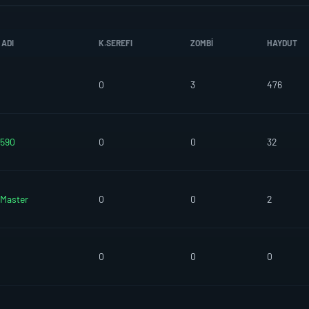
 ADI
K.SEREFI
ZOMBI
HAYDUT
0
3
476
590
0
0
32
Master
0
0
2
0
0
0