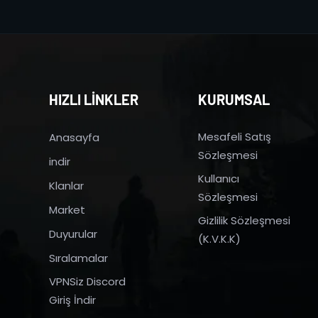
HIZLI LİNKLER
KURUMSAL
Mesafeli Satış
Anasayfa
Sözleşmesi
indir
Kullanıcı
Klanlar
Sözleşmesi
Market
Gizlilik Sözleşmesi
Duyurular
(K.V.K.K)
Sıralamalar
VPNSiz Discord
Giriş İndir