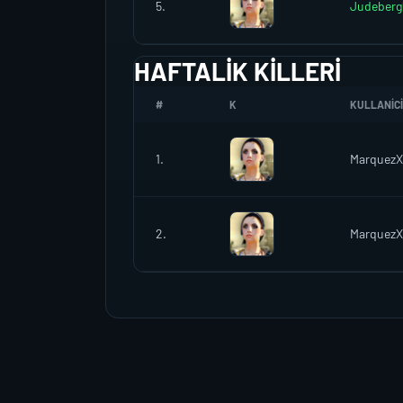
5.
Judeberg
HAFTALIK KILLERI
#
K
KULLANICI
1.
MarquezX
2.
MarquezX