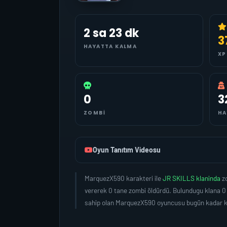
2 sa 23 dk
3
HAYATTA KALMA
XP
0
3
ZOMBI
HA
Oyun Tanıtım Videosu
MarquezX590 karakteri ile
JR SKILLS klaninda
z
vererek 0 tane zombi öldürdü. Bulundugu klana 0
sahip olan MarquezX590 oyuncusu bugün kadar ka