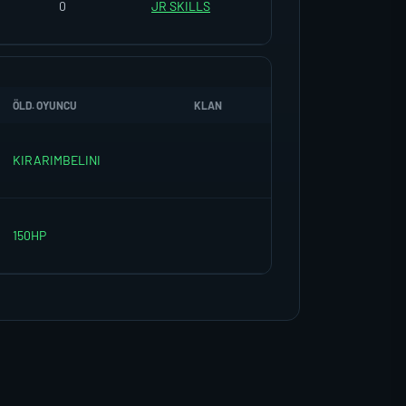
0
JR SKILLS
ÖLD. OYUNCU
KLAN
KIRARIMBELINI
150HP