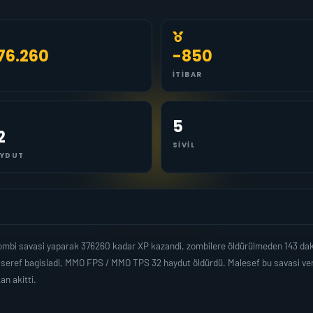
76.260
-850
İTIBAR
5
2
SIVIL
YDUT
ombi savasi yaparak 376260 kadar XP kazandi, zombilere öldürülmeden 143 dak
 seref bagisladi, MMO FPS / MMO TPS 32 haydut öldürdü. Malesef bu savasi ver
n akitti.