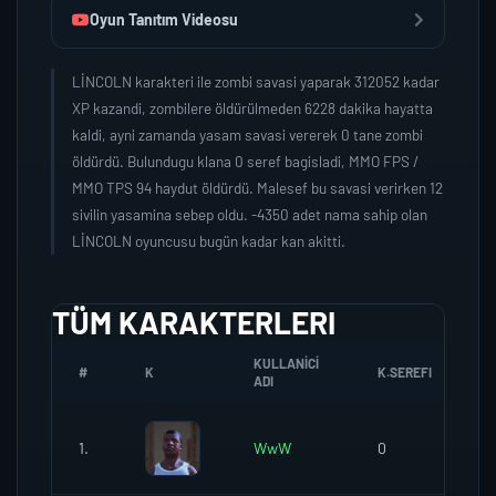
Oyun Tanıtım Videosu
LİNCOLN karakteri ile zombi savasi yaparak 312052 kadar
XP kazandi, zombilere öldürülmeden 6228 dakika hayatta
kaldi, ayni zamanda yasam savasi vererek 0 tane zombi
öldürdü. Bulundugu klana 0 seref bagisladi, MMO FPS /
MMO TPS 94 haydut öldürdü. Malesef bu savasi verirken 12
sivilin yasamina sebep oldu. -4350 adet nama sahip olan
LİNCOLN oyuncusu bugün kadar kan akitti.
TÜM KARAKTERLERI
KULLANICI
#
K
K.SEREFI
Z
ADI
1.
WwW
0
1