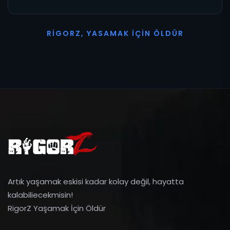
R
I
G
O
R
Z
,
Y
A
S
A
M
A
K
İ
Ç
I
N
Ö
L
D
Ü
R
Artık yaşamak eskisi kadar kolay değil, hayatta
kalabiliecekmisin!
RigorZ Yaşamak İçin Öldür