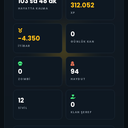
103 sa 48 dk
312.052
HAYATTA KALMA
XP
0
-4.350
GÜNLÜK KAN
İTIBAR
0
94
ZOMBI
HAYDUT
12
0
SIVIL
KLAN ŞEREF