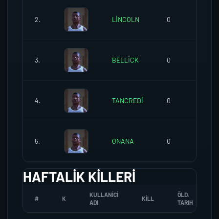
2.
LİNCOLN
0
0
3.
BELLİCK
0
1
4.
TANCREDİ
0
0
5.
ONANA
0
0
HAFTALIK KILLERI
KULLANICI
ÖLD.
#
K
KILL
ADI
TARIH