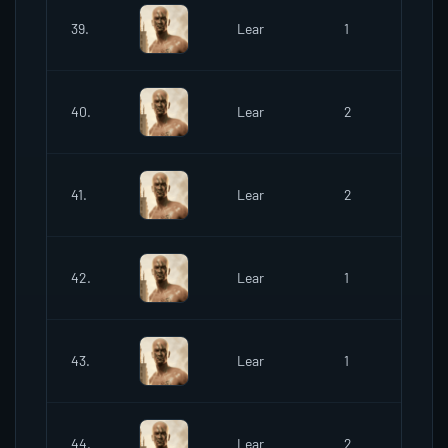
03/0
39.
Lear
1
19:0
03/0
40.
Lear
2
19:01
03/0
41.
Lear
2
19:0
03/0
42.
Lear
1
19:03
03/0
43.
Lear
1
19:0
03/0
44.
Lear
2