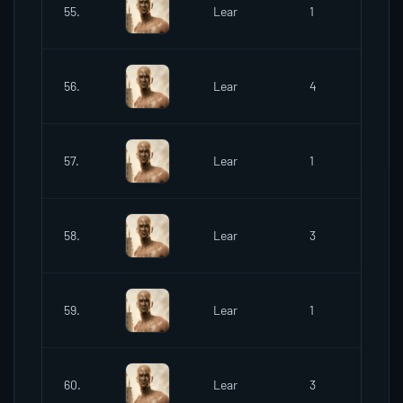
03/0
55.
Lear
1
19:4
03/0
56.
Lear
4
19:5
03/0
57.
Lear
1
20:0
03/0
58.
Lear
3
20:0
03/0
59.
Lear
1
20:2
03/0
60.
Lear
3
20:3