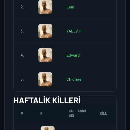
2.
Lear
0
3.
Y4LLAH
0
4.
Edward
0
5.
Chlorine
0
HAFTALIK KILLERI
KULLANICI
#
K
KILL
ÖLD. 
ADI