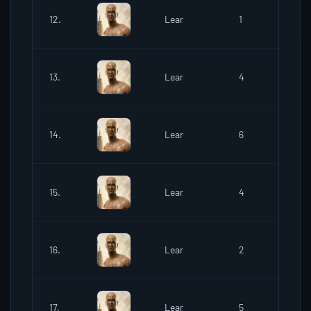
02/0
12.
Lear
1
18:13
02/0
13.
Lear
4
18:2
02/0
14.
Lear
6
18:2
02/0
15.
Lear
4
18:23
02/0
16.
Lear
2
18:2
02/0
17.
Lear
5