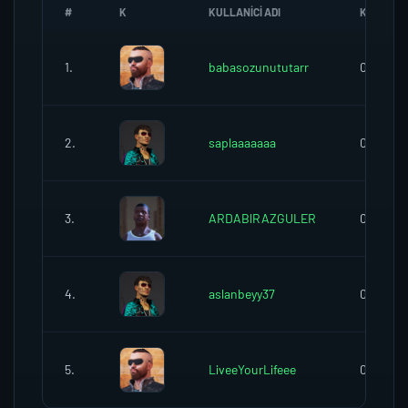
#
K
KULLANICI ADI
K.SEREFI
1.
babasozunututarr
0
2.
saplaaaaaaa
0
3.
ARDABlRAZGULER
0
4.
aslanbeyy37
0
5.
LiveeYourLifeee
0