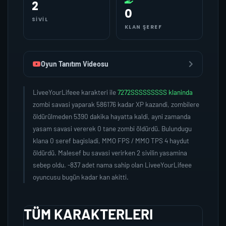
2
0
SIVIL
KLAN ŞEREF
Oyun Tanıtım Videosu
LiveeYourLifeee karakteri ile
7272SSSSSSSSS klaninda
zombi savasi yaparak 586176 kadar XP kazandi, zombilere
öldürülmeden 5390 dakika hayatta kaldi, ayni zamanda
yasam savasi vererek 0 tane zombi öldürdü. Bulundugu
klana 0 seref bagisladi, MMO FPS / MMO TPS 4 haydut
öldürdü. Malesef bu savasi verirken 2 sivilin yasamina
sebep oldu. -837 adet nama sahip olan LiveeYourLifeee
oyuncusu bugün kadar kan akitti.
TÜM KARAKTERLERI