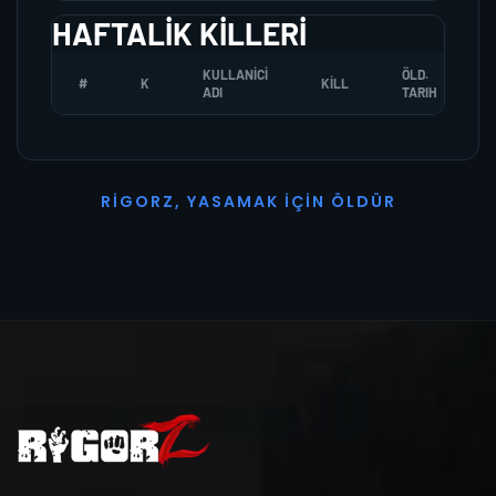
HAFTALIK KILLERI
KULLANICI
ÖLD.
#
K
KILL
ADI
TARIH
R
I
G
O
R
Z
,
Y
A
S
A
M
A
K
İ
Ç
I
N
Ö
L
D
Ü
R