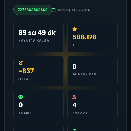
Kuruluş 10-07-2024
7272SSSSSSSSS
89 sa 49 dk
586.176
HAYATTA KALMA
XP
0
-837
GÜNLÜK KAN
İTIBAR
0
4
ZOMBI
HAYDUT