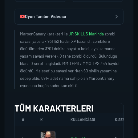
Oyun Tanıtım Videosu
MaroonCanary karakteri ile
JR SKILLS klaninda
zombi
savasi yaparak 931152 kadar XP kazandi, zombilere
öldürülmeden 3701 dakika hayatta kaldi, ayni zamanda
yasam savasi vererek 0 tane zombi öldürdü. Bulundugu
klana 0 seref bagisladi, MMO FPS / MMO TPS 354 haydut
öldürdü. Malesef bu savasi verirken 60 sivilin yasamina
sebep oldu. 6914 adet nama sahip olan MaroonCanary
oyuncusu bugün kadar kan akitti.
TÜM KARAKTERLERI
#
K
KULLANICI ADI
K.SEREFI