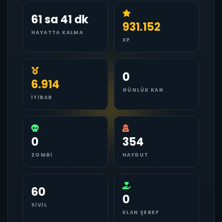
61 sa 41 dk
931.152
HAYATTA KALMA
XP
0
6.914
GÜNLÜK KAN
İTIBAR
0
354
ZOMBI
HAYDUT
60
0
SIVIL
KLAN ŞEREF