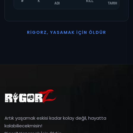
#
K
KILL
ADI
TARIH
R
I
G
O
R
Z
,
Y
A
S
A
M
A
K
İ
Ç
I
N
Ö
L
D
Ü
R
Artık yaşamak eskisi kadar kolay değil, hayatta
kalabiliecekmisin!