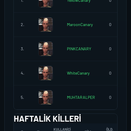
1.
YellowCanary
0
2.
MaroonCanary
0
3.
PINKCANARY
0
4.
WhiteCanary
0
5.
MUHTARALPER
0
HAFTALIK KILLERI
KULLANICI
ÖLD.