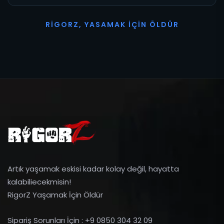
R
I
G
O
R
Z
,
Y
A
S
A
M
A
K
İ
Ç
I
N
Ö
L
D
Ü
R
Artık yaşamak eskisi kadar kolay değil, hayatta
kalabiliecekmisin!
RigorZ Yaşamak İçin Öldür
Sipariş Sorunları İçin : +9 0850 304 32 09