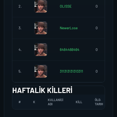
2.
OLISSE
0
3.
NewerLose
0
4.
6464466464
0
5.
311313131313311
0
HAFTALIK KILLERI
KULLANICI
ÖLD.
#
K
KILL
ADI
TARIH