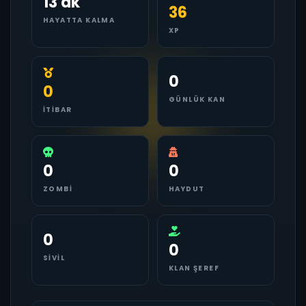
13 dk
36
HAYATTA KALMA
XP
0
0
GÜNLÜK KAN
İTIBAR
0
0
ZOMBI
HAYDUT
0
0
SIVIL
KLAN ŞEREF