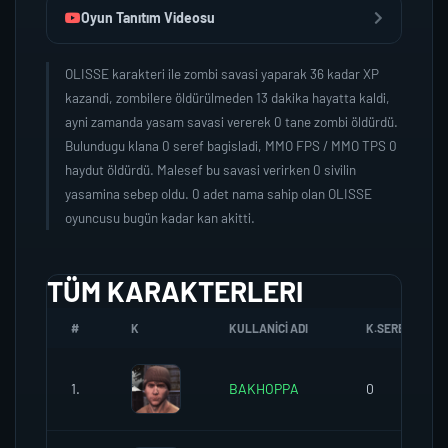
Oyun Tanıtım Videosu
OLISSE karakteri ile zombi savasi yaparak 36 kadar XP
kazandi, zombilere öldürülmeden 13 dakika hayatta kaldi,
ayni zamanda yasam savasi vererek 0 tane zombi öldürdü.
Bulundugu klana 0 seref bagisladi, MMO FPS / MMO TPS 0
haydut öldürdü. Malesef bu savasi verirken 0 sivilin
yasamina sebep oldu. 0 adet nama sahip olan OLISSE
oyuncusu bugün kadar kan akitti.
TÜM KARAKTERLERI
#
K
KULLANICI ADI
K.SEREFI
1.
BAKHOPPA
0