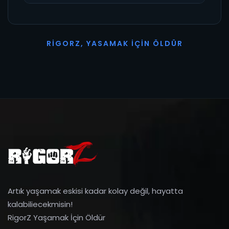
R
I
G
O
R
Z
,
Y
A
S
A
M
A
K
İ
Ç
I
N
Ö
L
D
Ü
R
Artık yaşamak eskisi kadar kolay değil, hayatta
kalabiliecekmisin!
RigorZ Yaşamak İçin Öldür