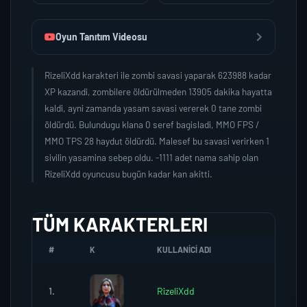
Oyun Tanıtım Videosu
RizeliXdd karakteri ile zombi savasi yaparak 623988 kadar
XP kazandi, zombilere öldürülmeden 13905 dakika hayatta
kaldi, ayni zamanda yasam savasi vererek 0 tane zombi
öldürdü. Bulundugu klana 0 seref bagisladi, MMO FPS /
MMO TPS 28 haydut öldürdü. Malesef bu savasi verirken 1
sivilin yasamina sebep oldu. -1111 adet nama sahip olan
RizeliXdd oyuncusu bugün kadar kan akitti.
TÜM KARAKTERLERI
#
K
KULLANICI ADI
K.SE
1.
RizeliXdd
0