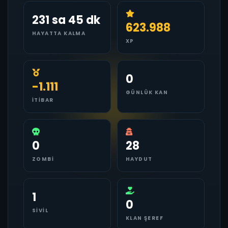
231 sa 45 dk
623.988
HAYATTA KALMA
XP
0
-1.111
GÜNLÜK KAN
İTIBAR
0
28
ZOMBI
HAYDUT
1
0
SIVIL
KLAN ŞEREF