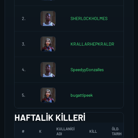
2.
SHERL0CKHOLMES
0
3.
KRALLARHEPKRALDR
0
4.
SpeedyyGonzalles
0
5.
bugattipeek
0
HAFTALIK KILLERI
KULLANICI
ÖLD.
#
K
KILL
ADI
TARIH