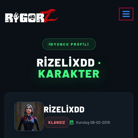
OYUNCU PROFILI
RIZELIXDD
·
KARAKTER
RIZELIXDD
Kuruluş 09-02-2019
KLANSIZ