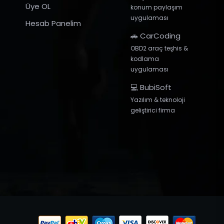
Üye OL
konum paylaşım
uygulaması
Hesab Panelim
🚗 CarCoding
OBD2 araç teşhis &
kodlama
uygulaması
💻 BubiSoft
Yazılım & teknoloji
geliştirici firma