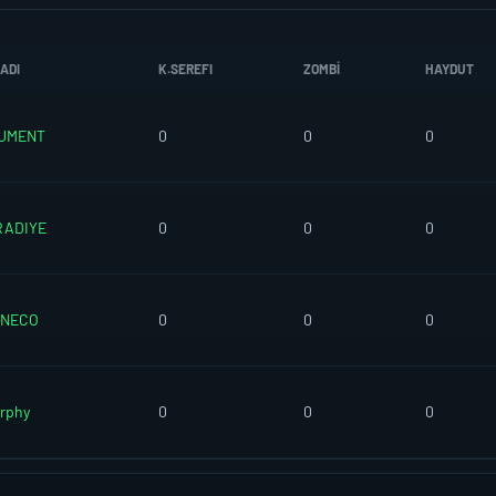
ADI
K.SEREFI
ZOMBI
HAYDUT
CUMENT
0
0
0
RADIYE
0
0
0
UNECO
0
0
0
rphy
0
0
0