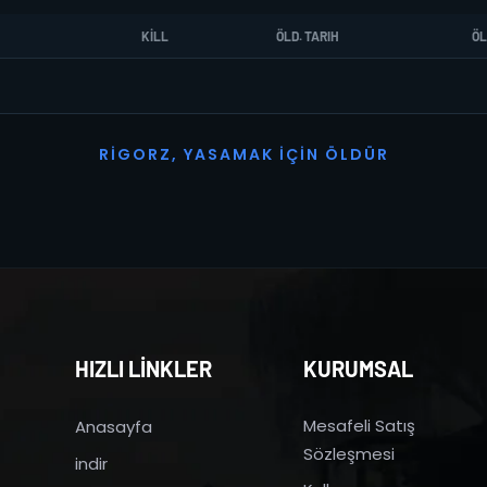
KILL
ÖLD. TARIH
ÖL
R
I
G
O
R
Z
,
Y
A
S
A
M
A
K
İ
Ç
I
N
Ö
L
D
Ü
R
HIZLI LİNKLER
KURUMSAL
Mesafeli Satış
Anasayfa
Sözleşmesi
indir