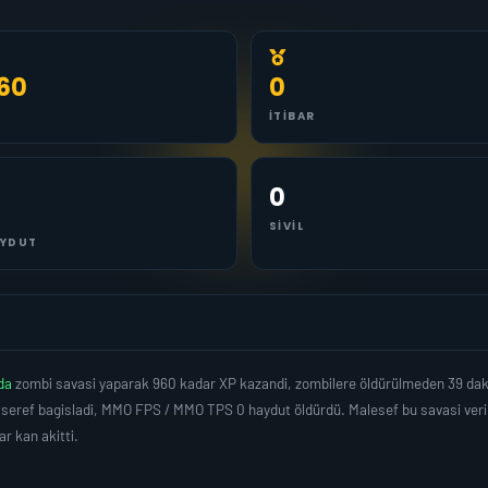
60
0
İTIBAR
0
SIVIL
YDUT
nda
zombi savasi yaparak 960 kadar XP kazandi, zombilere öldürülmeden 39 dak
 seref bagisladi, MMO FPS / MMO TPS 0 haydut öldürdü. Malesef bu savasi veri
 kan akitti.