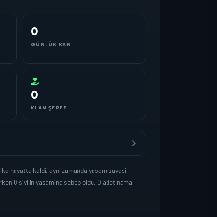
0
GÜNLÜK KAN
0
KLAN ŞEREF
ika hayatta kaldi, ayni zamanda yasam savasi
rken 0 sivilin yasamina sebep oldu. 0 adet nama