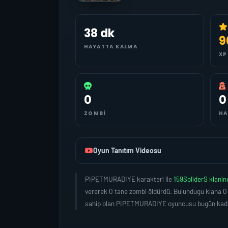
38 dk
9
HAYATTA KALMA
XP
0
0
ZOMBI
HA
Oyun Tanıtım Videosu
PIPETMURADIYE karakteri ile
159SoliderS klani
vererek 0 tane zombi öldürdü. Bulundugu klana 0
sahip olan PIPETMURADIYE oyuncusu bugün kadar