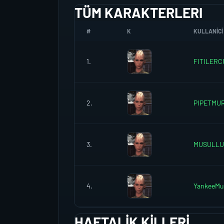
TÜM KARAKTERLERI
#
K
KULLANICI 
1.
FITILER
2.
PIPETMU
3.
MUSULL
4.
YankeeMu
HAFTALIK KILLERI