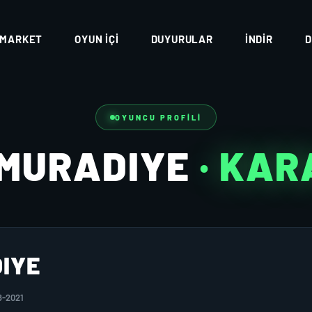
MARKET
OYUN İÇI
DUYURULAR
İNDIR
D
OYUNCU PROFILI
TMURADIYE
· KA
IYE
8-2021