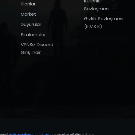
Kullanıcı
Klanlar
Sözleşmesi
Market
Gizlilik Sözleşmesi
Duyurular
(K.V.K.K)
Sıralamalar
VPNSiz Discord
Giriş İndir
syonel
web uygulama geliştirme
ve yazılım çözümleri için