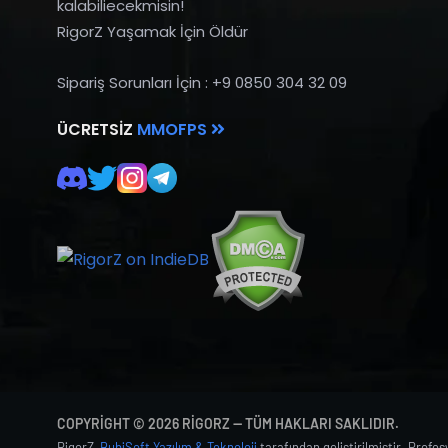
kalabiliecekmisin!
RigorZ Yaşamak İçin Öldür
Sipariş Sorunları İçin : +9 0850 304 32 09
ÜCRETSIZ
MMOFPS
COPYRIGHT © 2026 RIGORZ — TÜM HAKLARI SAKLIDIR.
RigorZ,
BubiSoft Yazılım & Teknoloji
tarafından geliştirilmiştir. Profe