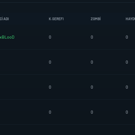
I ADI
K.SEREFI
ZOMBI
HAYD
xBLooD
0
0
0
0
0
0
0
0
0
0
0
0