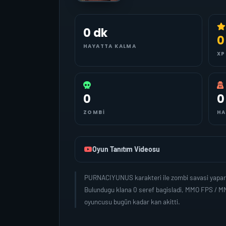
0 dk
0
HAYATTA KALMA
XP
0
0
ZOMBI
HA
Oyun Tanıtım Videosu
PURNACIYUNUS karakteri ile zombi savasi yapara
Bulundugu klana 0 seref bagisladi, MMO FPS / M
oyuncusu bugün kadar kan akitti.