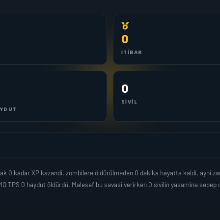
0
İTIBAR
0
SIVIL
YDUT
k 0 kadar XP kazandi, zombilere öldürülmeden 0 dakika hayatta kaldi, ayni z
MO TPS 0 haydut öldürdü. Malesef bu savasi verirken 0 sivilin yasamina seb