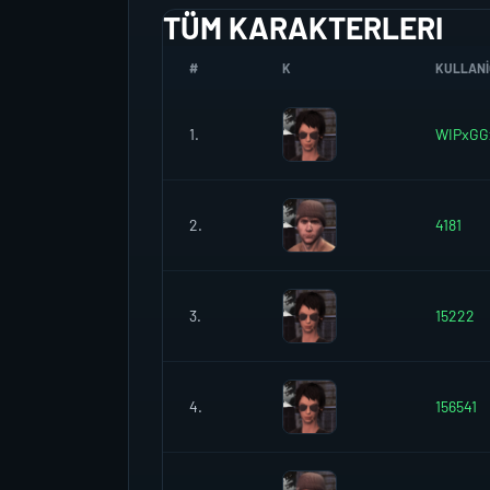
TÜM KARAKTERLERI
#
K
KULLANIC
1.
WIPxGG
2.
4181
3.
15222
4.
156541