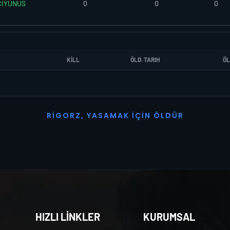
IYUNUS
0
0
0
KILL
ÖLD. TARIH
ÖL
R
I
G
O
R
Z
,
Y
A
S
A
M
A
K
İ
Ç
I
N
Ö
L
D
Ü
R
HIZLI LİNKLER
KURUMSAL