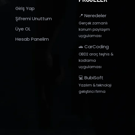
Giriş Yap
📍 Neredeler
Şifremi Unuttum
Gerçek zamanlı
Üye OL
konum paylaşım
uygulaması
Hesab Panelim
🚗 CarCoding
OBD2 araç teşhis &
kodlama
uygulaması
💻 BubiSoft
Yazılım & teknoloji
geliştirici firma