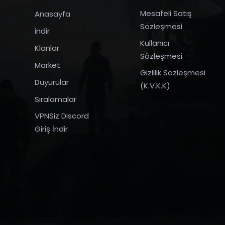
Mesafeli Satış
Anasayfa
Sözleşmesi
indir
Kullanıcı
Klanlar
Sözleşmesi
Market
Gizlilik Sözleşmesi
Duyurular
(K.V.K.K)
Sıralamalar
VPNSiz Discord
Giriş İndir