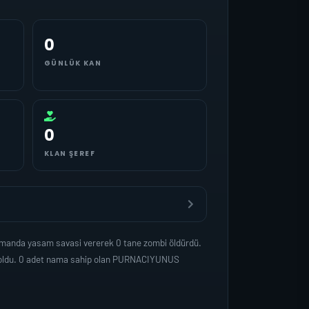
0
GÜNLÜK KAN
0
KLAN ŞEREF
amanda yasam savasi vererek 0 tane zombi öldürdü.
ep oldu. 0 adet nama sahip olan PURNACIYUNUS