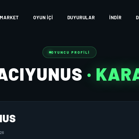
MARKET
OYUN İÇI
DUYURULAR
İNDIR
D
OYUNCU PROFILI
ACIYUNUS
· KAR
NUS
026