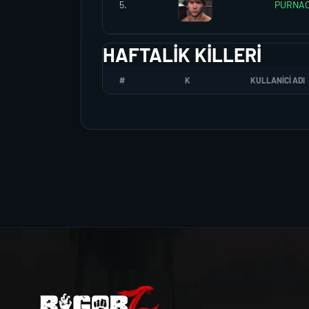
5.
PURNAC
HAFTALIK KILLERI
#
K
KULLANICI ADI