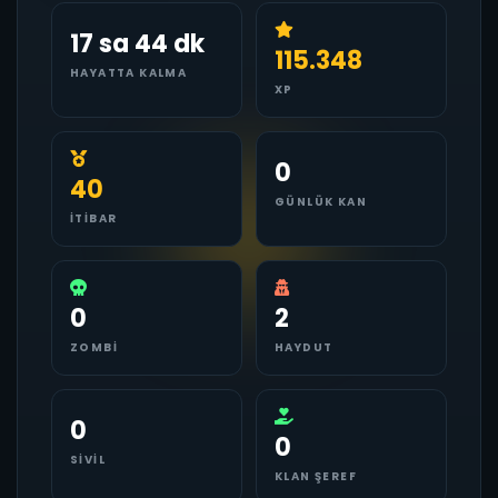
17 sa 44 dk
115.348
HAYATTA KALMA
XP
0
40
GÜNLÜK KAN
İTIBAR
0
2
ZOMBI
HAYDUT
0
0
SIVIL
KLAN ŞEREF