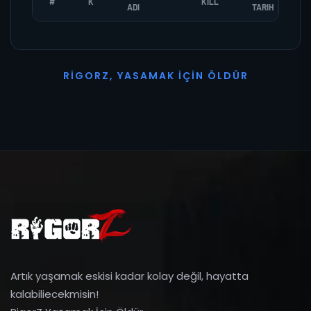
#
K
KILL
ADI
TARIH
R
I
G
O
R
Z
,
Y
A
S
A
M
A
K
İ
Ç
I
N
Ö
L
D
Ü
R
Artık yaşamak eskisi kadar kolay değil, hayatta
kalabiliecekmisin!