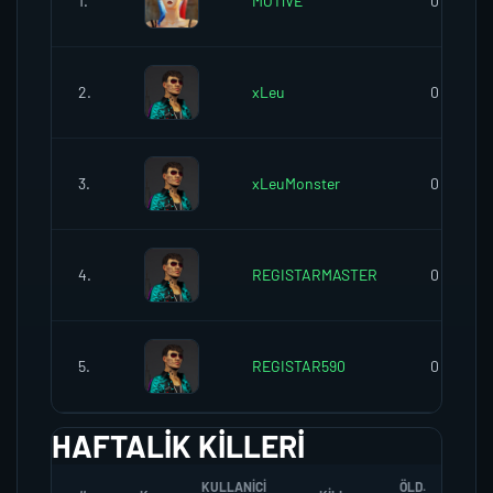
1.
MOTlVE
0
2.
xLeu
0
3.
xLeuMonster
0
4.
REGISTARMASTER
0
5.
REGISTAR590
0
HAFTALIK KILLERI
KULLANICI
ÖLD.