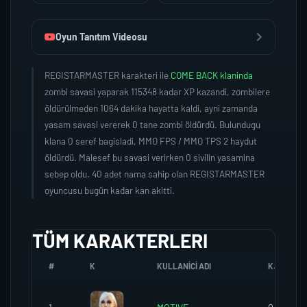
Oyun Tanıtım Videosu
REGISTARMASTER karakteri ile
COME BACK klaninda
zombi savasi yaparak 115348 kadar XP kazandi, zombilere
öldürülmeden 1064 dakika hayatta kaldi, ayni zamanda
yasam savasi vererek 0 tane zombi öldürdü. Bulundugu
klana 0 seref bagisladi, MMO FPS / MMO TPS 2 haydut
öldürdü. Malesef bu savasi verirken 0 sivilin yasamina
sebep oldu. 40 adet nama sahip olan REGISTARMASTER
oyuncusu bugün kadar kan akitti.
TÜM KARAKTERLERI
#
K
KULLANICI ADI
K.SEREFI