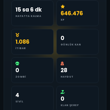
15 sa 6 dk
646.476
HAYATTA KALMA
XP
0
1.086
GÜNLÜK KAN
İTIBAR
0
28
ZOMBI
HAYDUT
4
0
SIVIL
KLAN ŞEREF