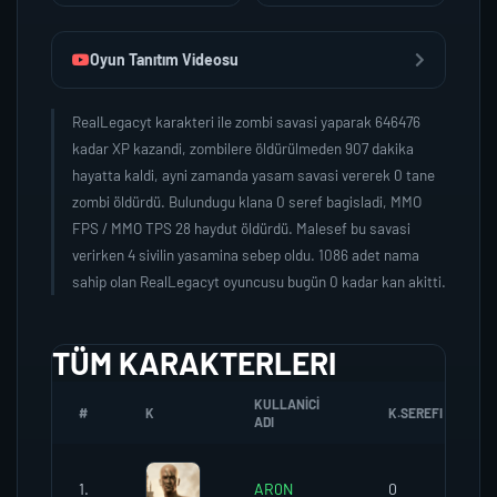
Oyun Tanıtım Videosu
RealLegacyt karakteri ile zombi savasi yaparak 646476
kadar XP kazandi, zombilere öldürülmeden 907 dakika
hayatta kaldi, ayni zamanda yasam savasi vererek 0 tane
zombi öldürdü. Bulundugu klana 0 seref bagisladi, MMO
FPS / MMO TPS 28 haydut öldürdü. Malesef bu savasi
verirken 4 sivilin yasamina sebep oldu. 1086 adet nama
sahip olan RealLegacyt oyuncusu bugün 0 kadar kan akitti.
TÜM KARAKTERLERI
KULLANICI
#
K
K.SEREFI
ADI
1.
AR0N
0