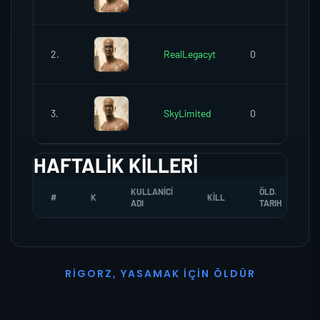
2.
RealLegacyt
0
3.
SkyLimited
0
HAFTALIK KILLERI
KULLANICI
ÖLD.
#
K
KILL
ADI
TARIH
R
I
G
O
R
Z
,
Y
A
S
A
M
A
K
İ
Ç
I
N
Ö
L
D
Ü
R