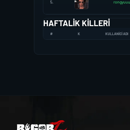
5.
rongyuu
HAFTALIK KILLERI
#
K
KULLANICI ADI