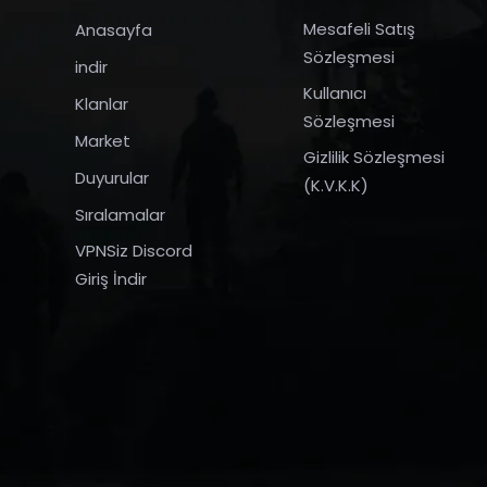
Mesafeli Satış
Anasayfa
Sözleşmesi
indir
Kullanıcı
Klanlar
Sözleşmesi
Market
Gizlilik Sözleşmesi
Duyurular
(K.V.K.K)
Sıralamalar
VPNSiz Discord
Giriş İndir