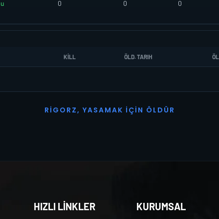
uu
0
0
0
KILL
ÖLD. TARIH
ÖL
R
I
G
O
R
Z
,
Y
A
S
A
M
A
K
İ
Ç
I
N
Ö
L
D
Ü
R
HIZLI LİNKLER
KURUMSAL