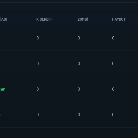
 ADI
K.SEREFI
ZOMBI
HAYDUT
0
0
0
0
0
0
san
0
0
0
u
0
0
0