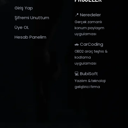
Giriş Yap
📍 Neredeler
Şifremi Unuttum
Gerçek zamanlı
Üye OL
konum paylaşım
uygulaması
Hesab Panelim
🚗 CarCoding
OBD2 araç teşhis &
kodlama
uygulaması
💻 BubiSoft
Yazılım & teknoloji
geliştirici firma