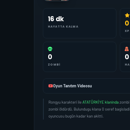
16 dk
0
HAYATTA KALMA
XP
0
0
ZOMBI
HA
Oyun Tanıtım Videosu
Rongyu karakteri ile
ATATÜRKİYE klaninda
zombi 
zombi öldürdü. Bulundugu klana 0 seref bagislad
oyuncusu bugün kadar kan akitti.