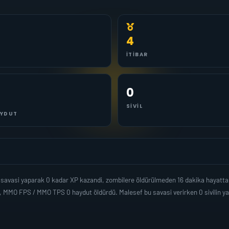
4
İTIBAR
0
SIVIL
YDUT
savasi yaparak 0 kadar XP kazandi, zombilere öldürülmeden 16 dakika hayatta
i, MMO FPS / MMO TPS 0 haydut öldürdü. Malesef bu savasi verirken 0 sivilin 