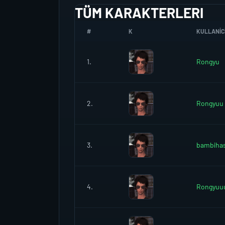
TÜM KARAKTERLERI
#
K
KULLANICI
1.
Rongyu
2.
Rongyuu
3.
bambiha
4.
Rongyuu