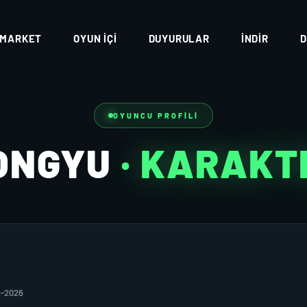
MARKET
OYUN İÇI
DUYURULAR
İNDIR
D
OYUNCU PROFILI
ONGYU
· KARAKT
5-2026