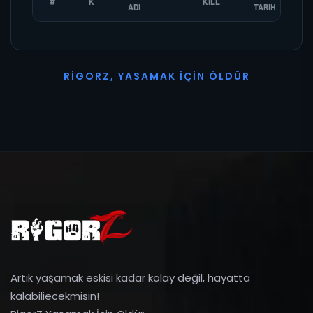
#
K
KILL
ADI
TARIH
R
I
G
O
R
Z
,
Y
A
S
A
M
A
K
İ
Ç
I
N
Ö
L
D
Ü
R
Artık yaşamak eskisi kadar kolay değil, hayatta
kalabiliecekmisin!