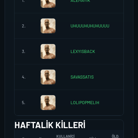
1.
ALEMAYIK
0
2.
UHUUUHUHUHUUUU
0
3.
LEXYISBACK
0
4.
SAVASSATIS
0
5.
LOLIPOPMELIH
0
HAFTALIK KILLERI
KULLANICI
ÖLD.