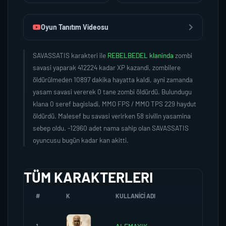
Oyun Tanıtım Videosu
SAVASSATIS karakteri ile
REBELBEDEL klaninda
zombi
savasi yaparak 412224 kadar XP kazandi, zombilere
öldürülmeden 10897 dakika hayatta kaldi, ayni zamanda
yasam savasi vererek 0 tane zombi öldürdü. Bulundugu
klana 0 seref bagisladi, MMO FPS / MMO TPS 229 haydut
öldürdü. Malesef bu savasi verirken 58 sivilin yasamina
sebep oldu. -12960 adet nama sahip olan SAVASSATIS
oyuncusu bugün kadar kan akitti.
TÜM KARAKTERLERI
#
K
KULLANICI ADI
K.SEREF