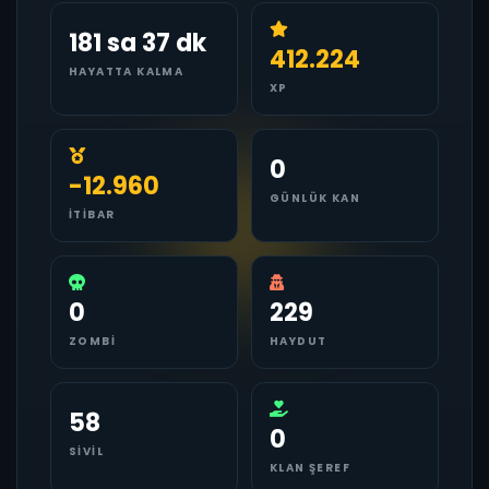
181 sa 37 dk
412.224
HAYATTA KALMA
XP
0
-12.960
GÜNLÜK KAN
İTIBAR
0
229
ZOMBI
HAYDUT
58
0
SIVIL
KLAN ŞEREF