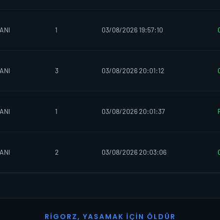
ANI
1
03/08/2026 19:57:10
ANI
3
03/08/2026 20:01:12
ANI
1
03/08/2026 20:01:37
ANI
2
03/08/2026 20:03:06
R
I
G
O
R
Z
,
Y
A
S
A
M
A
K
İ
Ç
I
N
Ö
L
D
Ü
R