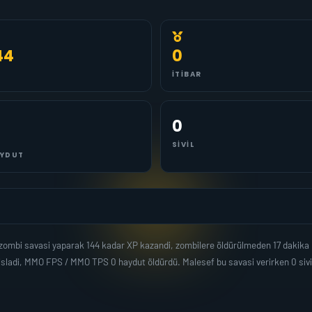
44
0
İTIBAR
0
SIVIL
YDUT
zombi savasi yaparak 144 kadar XP kazandi, zombilere öldürülmeden 17 dakika
isladi, MMO FPS / MMO TPS 0 haydut öldürdü. Malesef bu savasi verirken 0 sivi