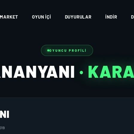
MARKET
OYUN İÇI
DUYURULAR
İNDIR
D
OYUNCU PROFILI
ANANYANI
· KAR
NI
019