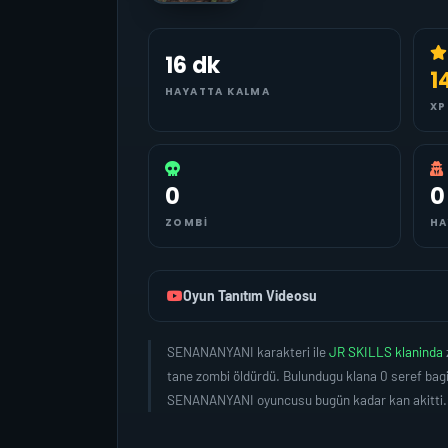
16 dk
1
HAYATTA KALMA
XP
0
0
ZOMBI
HA
Oyun Tanıtım Videosu
SENANANYANI karakteri ile
JR SKILLS klaninda
tane zombi öldürdü. Bulundugu klana 0 seref bag
SENANANYANI oyuncusu bugün kadar kan akitti.