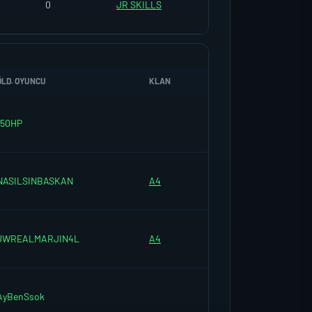
0
JR SKILLS
ÖLD. OYUNCU
KLAN
150HP
NASILSINBASKAN
A4
JWREALMARJIN4L
A4
AyBenSsok