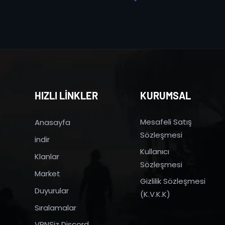
HIZLI LİNKLER
KURUMSAL
Mesafeli Satış
Anasayfa
Sözleşmesi
indir
Kullanıcı
Klanlar
Sözleşmesi
Market
Gizlilik Sözleşmesi
Duyurular
(K.V.K.K)
Sıralamalar
VPNSiz Discord