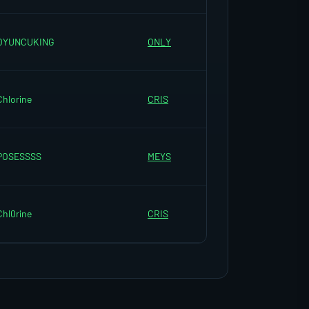
OYUNCUKING
ONLY
Chlorine
CRIS
POSESSSS
MEYS
Chl0rine
CRIS