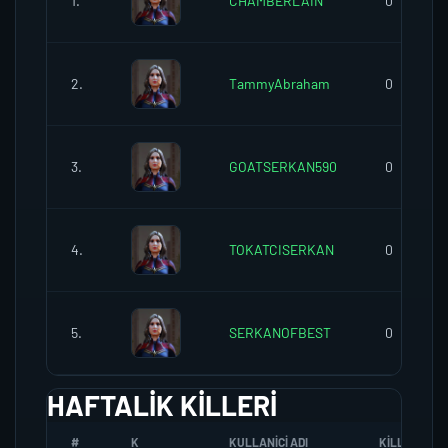
1.
CHAMBERLAIN
0
2.
TammyAbraham
0
3.
GOATSERKAN590
0
4.
TOKATCISERKAN
0
5.
SERKANOFBEST
0
HAFTALIK KILLERI
#
K
KULLANICI ADI
KILL