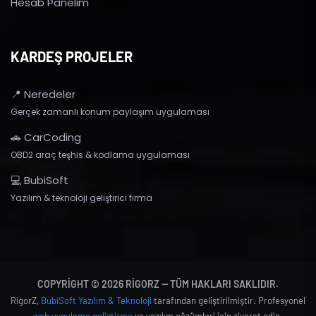
Hesab Panelim
KARDEŞ PROJELER
📍 Neredeler
Gerçek zamanlı konum paylaşım uygulaması
🚗 CarCoding
OBD2 araç teşhis & kodlama uygulaması
💻 BubiSoft
Yazılım & teknoloji geliştirici firma
COPYRIGHT © 2026 RIGORZ — TÜM HAKLARI SAKLIDIR.
RigorZ,
BubiSoft Yazılım & Teknoloji
tarafından geliştirilmiştir. Profesyonel
web uygulama geliştirme
ve yazılım çözümleri için ziyaret edin.