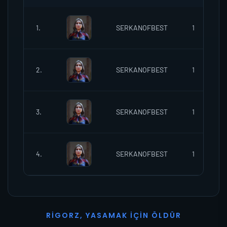
1.
SERKANOFBEST
1
2.
SERKANOFBEST
1
3.
SERKANOFBEST
1
4.
SERKANOFBEST
1
R
I
G
O
R
Z
,
Y
A
S
A
M
A
K
İ
Ç
I
N
Ö
L
D
Ü
R