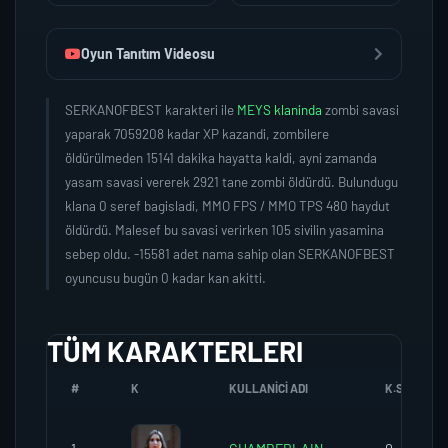
Oyun Tanıtım Videosu
SERKANOFBEST karakteri ile
MEYS klaninda
zombi savasi
yaparak 7059208 kadar XP kazandi, zombilere
öldürülmeden 15141 dakika hayatta kaldi, ayni zamanda
yasam savasi vererek 2921 tane zombi öldürdü. Bulundugu
klana 0 seref bagisladi, MMO FPS / MMO TPS 480 haydut
öldürdü. Malesef bu savasi verirken 105 sivilin yasamina
sebep oldu. -15581 adet nama sahip olan SERKANOFBEST
oyuncusu bugün 0 kadar kan akitti.
TÜM KARAKTERLERI
#
K
KULLANICI ADI
K.SEREFI