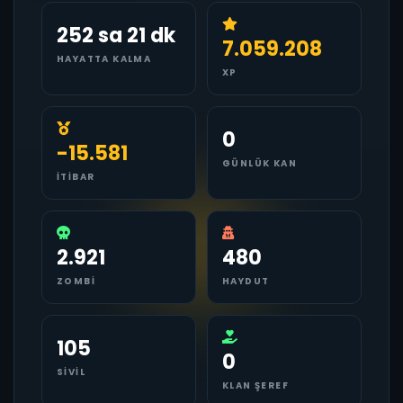
252 sa 21 dk
7.059.208
HAYATTA KALMA
XP
0
-15.581
GÜNLÜK KAN
İTIBAR
2.921
480
ZOMBI
HAYDUT
105
0
SIVIL
KLAN ŞEREF