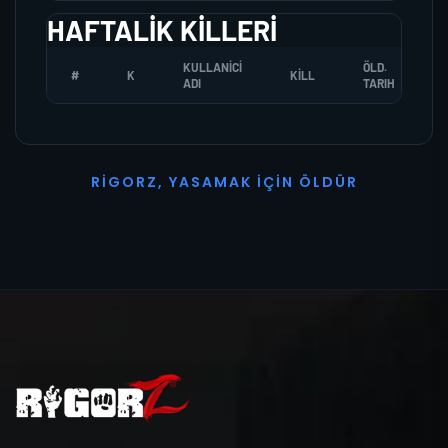
HAFTALIK KILLERI
KULLANICI
ÖLD.
#
K
KILL
ADI
TARIH
R
I
G
O
R
Z
,
Y
A
S
A
M
A
K
İ
Ç
I
N
Ö
L
D
Ü
R