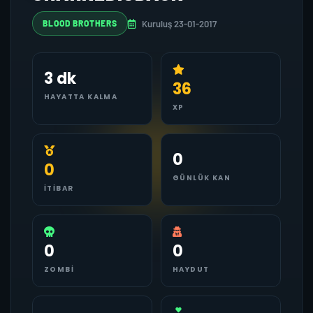
Kuruluş 23-01-2017
BLOOD BROTHERS
3 dk
36
HAYATTA KALMA
XP
0
0
GÜNLÜK KAN
İTIBAR
0
0
ZOMBI
HAYDUT