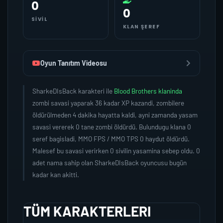
0
0
SIVIL
KLAN ŞEREF
Oyun Tanıtım Videosu
SharkeDIsBack karakteri ile
Blood Brothers klaninda
zombi savasi yaparak 36 kadar XP kazandi, zombilere
öldürülmeden 4 dakika hayatta kaldi, ayni zamanda yasam
savasi vererek 0 tane zombi öldürdü. Bulundugu klana 0
seref bagisladi, MMO FPS / MMO TPS 0 haydut öldürdü.
Malesef bu savasi verirken 0 sivilin yasamina sebep oldu. 0
adet nama sahip olan SharkeDIsBack oyuncusu bugün
kadar kan akitti.
TÜM KARAKTERLERI