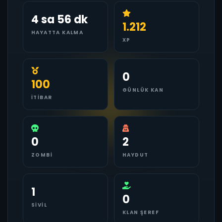
4 sa 56 dk
1.212
HAYATTA KALMA
XP
0
100
GÜNLÜK KAN
İTIBAR
0
2
ZOMBI
HAYDUT
1
0
SIVIL
KLAN ŞEREF