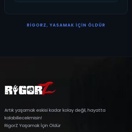
R
I
G
O
R
Z
,
Y
A
S
A
M
A
K
İ
Ç
I
N
Ö
L
D
Ü
R
Artık yaşamak eskisi kadar kolay değil, hayatta
kalabiliecekmisin!
RigorZ Yaşamak İçin Öldür