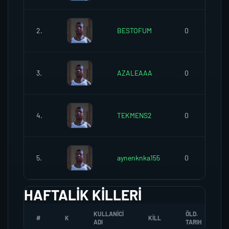
2.
BESTOFUM
0
3.
AZALEAAA
0
4.
TEKMENS2
0
5.
aynenknka155
0
HAFTALIK KILLERI
KULLANICI
ÖLD.
#
K
KILL
ADI
TARIH