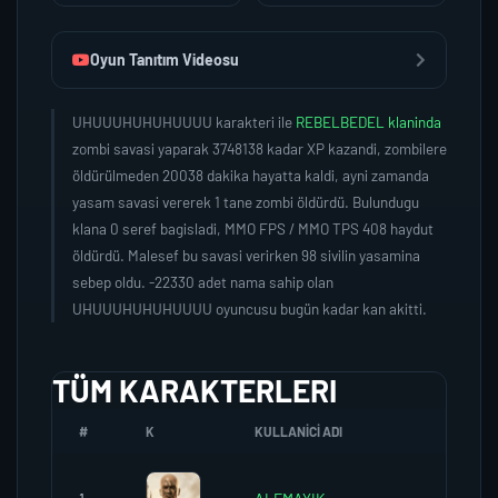
Oyun Tanıtım Videosu
UHUUUHUHUHUUUU karakteri ile
REBELBEDEL klaninda
zombi savasi yaparak 3748138 kadar XP kazandi, zombilere
öldürülmeden 20038 dakika hayatta kaldi, ayni zamanda
yasam savasi vererek 1 tane zombi öldürdü. Bulundugu
klana 0 seref bagisladi, MMO FPS / MMO TPS 408 haydut
öldürdü. Malesef bu savasi verirken 98 sivilin yasamina
sebep oldu. -22330 adet nama sahip olan
UHUUUHUHUHUUUU oyuncusu bugün kadar kan akitti.
TÜM KARAKTERLERI
#
K
KULLANICI ADI
K.SEREF