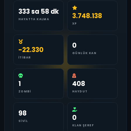
333 sa 58 dk
3.748.138
HAYATTA KALMA
XP
0
-22.330
GÜNLÜK KAN
İTIBAR
1
408
ZOMBI
HAYDUT
98
0
SIVIL
KLAN ŞEREF