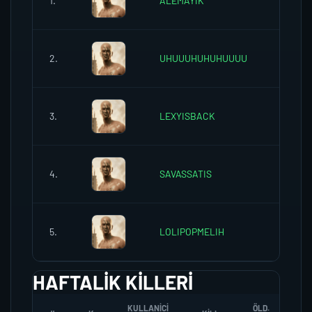
1.
ALEMAYIK
0
2.
UHUUUHUHUHUUUU
0
3.
LEXYISBACK
0
4.
SAVASSATIS
0
5.
LOLIPOPMELIH
0
HAFTALIK KILLERI
KULLANICI
ÖLD.