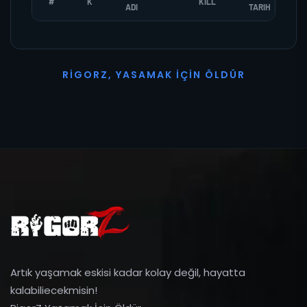
#
K
KILL
ADI
TARIH
R
I
G
O
R
Z
,
Y
A
S
A
M
A
K
İ
Ç
I
N
Ö
L
D
Ü
R
Artık yaşamak eskisi kadar kolay değil, hayatta
kalabiliecekmisin!